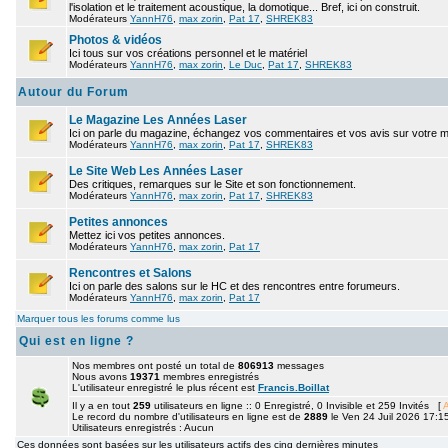
l'isolation et le traitement acoustique, la domotique... Bref, ici on construit.
Modérateurs
YannH76
,
max zorin
,
Pat 17
,
SHREK83
Photos & vidéos
Ici tous sur vos créations personnel et le matériel
Modérateurs
YannH76
,
max zorin
,
Le Duc
,
Pat 17
,
SHREK83
Autour du Forum
Le Magazine Les Années Laser
Ici on parle du magazine, échangez vos commentaires et vos avis sur votre 
Modérateurs
YannH76
,
max zorin
,
Pat 17
,
SHREK83
Le Site Web Les Années Laser
Des critiques, remarques sur le Site et son fonctionnement.
Modérateurs
YannH76
,
max zorin
,
Pat 17
,
SHREK83
Petites annonces
Mettez ici vos petites annonces.
Modérateurs
YannH76
,
max zorin
,
Pat 17
Rencontres et Salons
Ici on parle des salons sur le HC et des rencontres entre forumeurs.
Modérateurs
YannH76
,
max zorin
,
Pat 17
Marquer tous les forums comme lus
Qui est en ligne ?
Nos membres ont posté un total de
806913
messages
Nous avons
19371
membres enregistrés
L'utilisateur enregistré le plus récent est
Francis.Boillat
Il y a en tout
259
utilisateurs en ligne :: 0 Enregistré, 0 Invisible et 259 Invités [
A
Le record du nombre d'utilisateurs en ligne est de
2889
le Ven 24 Juil 2026 17:1
Utilisateurs enregistrés : Aucun
Ces données sont basées sur les utilisateurs actifs des cinq dernières minutes