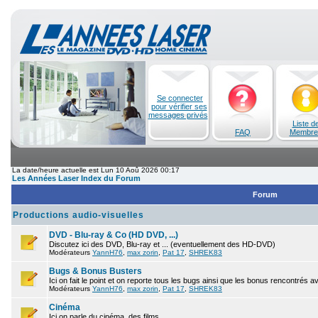
Se connecter
pour vérifier ses
messages privés
Liste d
FAQ
Membre
La date/heure actuelle est Lun 10 Aoû 2026 00:17
Les Années Laser Index du Forum
Forum
Productions audio-visuelles
DVD - Blu-ray & Co (HD DVD, ...)
Discutez ici des DVD, Blu-ray et ... (eventuellement des HD-DVD)
Modérateurs
YannH76
,
max zorin
,
Pat 17
,
SHREK83
Bugs & Bonus Busters
Ici on fait le point et on reporte tous les bugs ainsi que les bonus rencontrés 
Modérateurs
YannH76
,
max zorin
,
Pat 17
,
SHREK83
Cinéma
Ici on parle du cinéma, des films.