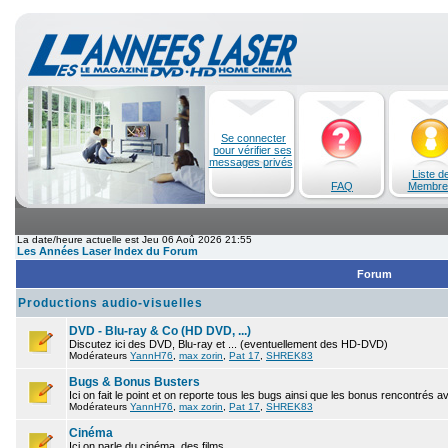
Se connecter
pour vérifier ses
messages privés
Liste d
FAQ
Membre
La date/heure actuelle est Jeu 06 Aoû 2026 21:55
Les Années Laser Index du Forum
Forum
Productions audio-visuelles
DVD - Blu-ray & Co (HD DVD, ...)
Discutez ici des DVD, Blu-ray et ... (eventuellement des HD-DVD)
Modérateurs
YannH76
,
max zorin
,
Pat 17
,
SHREK83
Bugs & Bonus Busters
Ici on fait le point et on reporte tous les bugs ainsi que les bonus rencontrés 
Modérateurs
YannH76
,
max zorin
,
Pat 17
,
SHREK83
Cinéma
Ici on parle du cinéma, des films.