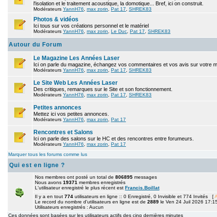
l'isolation et le traitement acoustique, la domotique... Bref, ici on construit.
Modérateurs
YannH76
,
max zorin
,
Pat 17
,
SHREK83
Photos & vidéos
Ici tous sur vos créations personnel et le matériel
Modérateurs
YannH76
,
max zorin
,
Le Duc
,
Pat 17
,
SHREK83
Autour du Forum
Le Magazine Les Années Laser
Ici on parle du magazine, échangez vos commentaires et vos avis sur votre 
Modérateurs
YannH76
,
max zorin
,
Pat 17
,
SHREK83
Le Site Web Les Années Laser
Des critiques, remarques sur le Site et son fonctionnement.
Modérateurs
YannH76
,
max zorin
,
Pat 17
,
SHREK83
Petites annonces
Mettez ici vos petites annonces.
Modérateurs
YannH76
,
max zorin
,
Pat 17
Rencontres et Salons
Ici on parle des salons sur le HC et des rencontres entre forumeurs.
Modérateurs
YannH76
,
max zorin
,
Pat 17
Marquer tous les forums comme lus
Qui est en ligne ?
Nos membres ont posté un total de
806895
messages
Nous avons
19371
membres enregistrés
L'utilisateur enregistré le plus récent est
Francis.Boillat
Il y a en tout
774
utilisateurs en ligne :: 0 Enregistré, 0 Invisible et 774 Invités [
A
Le record du nombre d'utilisateurs en ligne est de
2889
le Ven 24 Juil 2026 17:1
Utilisateurs enregistrés : Aucun
Ces données sont basées sur les utilisateurs actifs des cinq dernières minutes