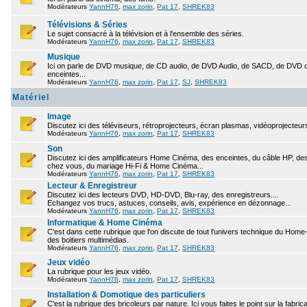
Modérateurs
YannH76
,
max zorin
,
Pat 17
,
SHREK83
Télévisions & Séries
Le sujet consacré à la télévision et à l'ensemble des séries.
Modérateurs
YannH76
,
max zorin
,
Pat 17
,
SHREK83
Musique
Ici on parle de DVD musique, de CD audio, de DVD Audio, de SACD, de DVD ou
enceintes...
Modérateurs
YannH76
,
max zorin
,
Pat 17
,
SJ
,
SHREK83
Matériel
Image
Discutez ici des téléviseurs, rétroprojecteurs, écran plasmas, vidéoprojecteurs
Modérateurs
YannH76
,
max zorin
,
Pat 17
,
SHREK83
Son
Discutez ici des amplificateurs Home Cinéma, des enceintes, du câble HP, des 
chez vous, du mariage Hi-Fi & Home Cinéma...
Modérateurs
YannH76
,
max zorin
,
Pat 17
,
SHREK83
Lecteur & Enregistreur
Discutez ici des lecteurs DVD, HD-DVD, Blu-ray, des enregistreurs....
Echangez vos trucs, astuces, conseils, avis, expérience en dézonnage...
Modérateurs
YannH76
,
max zorin
,
Pat 17
,
SHREK83
Informatique & Home Cinéma
C'est dans cette rubrique que l'on discute de tout l'univers technique du Hom
des boitiers multimédias.
Modérateurs
YannH76
,
max zorin
,
Pat 17
,
SHREK83
Jeux vidéo
La rubrique pour les jeux vidéo.
Modérateurs
YannH76
,
max zorin
,
Pat 17
,
SHREK83
Installation & Domotique des particuliers
C'est la rubrique des bricoleurs par nature. Ici vous faites le point sur la fabr