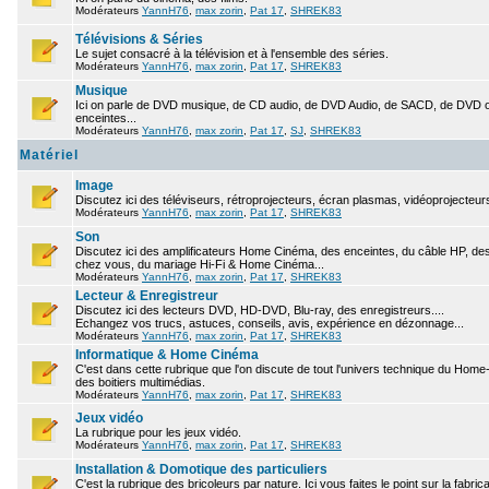
Modérateurs
YannH76
,
max zorin
,
Pat 17
,
SHREK83
Télévisions & Séries
Le sujet consacré à la télévision et à l'ensemble des séries.
Modérateurs
YannH76
,
max zorin
,
Pat 17
,
SHREK83
Musique
Ici on parle de DVD musique, de CD audio, de DVD Audio, de SACD, de DVD ou
enceintes...
Modérateurs
YannH76
,
max zorin
,
Pat 17
,
SJ
,
SHREK83
Matériel
Image
Discutez ici des téléviseurs, rétroprojecteurs, écran plasmas, vidéoprojecteurs
Modérateurs
YannH76
,
max zorin
,
Pat 17
,
SHREK83
Son
Discutez ici des amplificateurs Home Cinéma, des enceintes, du câble HP, des 
chez vous, du mariage Hi-Fi & Home Cinéma...
Modérateurs
YannH76
,
max zorin
,
Pat 17
,
SHREK83
Lecteur & Enregistreur
Discutez ici des lecteurs DVD, HD-DVD, Blu-ray, des enregistreurs....
Echangez vos trucs, astuces, conseils, avis, expérience en dézonnage...
Modérateurs
YannH76
,
max zorin
,
Pat 17
,
SHREK83
Informatique & Home Cinéma
C'est dans cette rubrique que l'on discute de tout l'univers technique du Hom
des boitiers multimédias.
Modérateurs
YannH76
,
max zorin
,
Pat 17
,
SHREK83
Jeux vidéo
La rubrique pour les jeux vidéo.
Modérateurs
YannH76
,
max zorin
,
Pat 17
,
SHREK83
Installation & Domotique des particuliers
C'est la rubrique des bricoleurs par nature. Ici vous faites le point sur la fabr