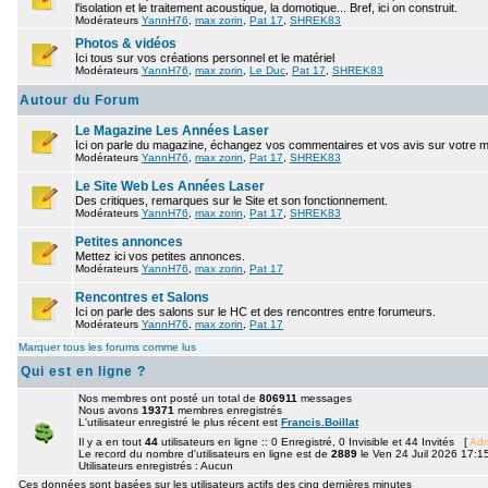
l'isolation et le traitement acoustique, la domotique... Bref, ici on construit.
Modérateurs
YannH76
,
max zorin
,
Pat 17
,
SHREK83
Photos & vidéos
Ici tous sur vos créations personnel et le matériel
Modérateurs
YannH76
,
max zorin
,
Le Duc
,
Pat 17
,
SHREK83
Autour du Forum
Le Magazine Les Années Laser
Ici on parle du magazine, échangez vos commentaires et vos avis sur votre 
Modérateurs
YannH76
,
max zorin
,
Pat 17
,
SHREK83
Le Site Web Les Années Laser
Des critiques, remarques sur le Site et son fonctionnement.
Modérateurs
YannH76
,
max zorin
,
Pat 17
,
SHREK83
Petites annonces
Mettez ici vos petites annonces.
Modérateurs
YannH76
,
max zorin
,
Pat 17
Rencontres et Salons
Ici on parle des salons sur le HC et des rencontres entre forumeurs.
Modérateurs
YannH76
,
max zorin
,
Pat 17
Marquer tous les forums comme lus
Qui est en ligne ?
Nos membres ont posté un total de
806911
messages
Nous avons
19371
membres enregistrés
L'utilisateur enregistré le plus récent est
Francis.Boillat
Il y a en tout
44
utilisateurs en ligne :: 0 Enregistré, 0 Invisible et 44 Invités [
Adm
Le record du nombre d'utilisateurs en ligne est de
2889
le Ven 24 Juil 2026 17:1
Utilisateurs enregistrés : Aucun
Ces données sont basées sur les utilisateurs actifs des cinq dernières minutes