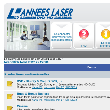
Se connecter
pour vérifier ses
messages privés
Liste d
FAQ
Membre
La date/heure actuelle est Sam 08 Aoû 2026 16:27
Les Années Laser Index du Forum
Forum
Productions audio-visuelles
DVD - Blu-ray & Co (HD DVD, ...)
Discutez ici des DVD, Blu-ray et ... (eventuellement des HD-DVD)
Modérateurs
YannH76
,
max zorin
,
Pat 17
,
SHREK83
Bugs & Bonus Busters
Ici on fait le point et on reporte tous les bugs ainsi que les bonus rencontrés 
Modérateurs
YannH76
,
max zorin
,
Pat 17
,
SHREK83
Cinéma
Ici on parle du cinéma, des films.