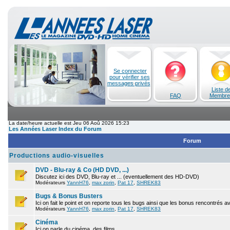
Se connecter
pour vérifier ses
messages privés
Liste d
FAQ
Membre
La date/heure actuelle est Jeu 06 Aoû 2026 15:23
Les Années Laser Index du Forum
Forum
Productions audio-visuelles
DVD - Blu-ray & Co (HD DVD, ...)
Discutez ici des DVD, Blu-ray et ... (eventuellement des HD-DVD)
Modérateurs
YannH76
,
max zorin
,
Pat 17
,
SHREK83
Bugs & Bonus Busters
Ici on fait le point et on reporte tous les bugs ainsi que les bonus rencontrés 
Modérateurs
YannH76
,
max zorin
,
Pat 17
,
SHREK83
Cinéma
Ici on parle du cinéma, des films.