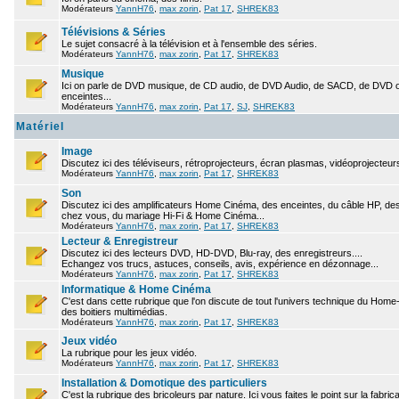
Modérateurs
YannH76
,
max zorin
,
Pat 17
,
SHREK83
Télévisions & Séries
Le sujet consacré à la télévision et à l'ensemble des séries.
Modérateurs
YannH76
,
max zorin
,
Pat 17
,
SHREK83
Musique
Ici on parle de DVD musique, de CD audio, de DVD Audio, de SACD, de DVD ou
enceintes...
Modérateurs
YannH76
,
max zorin
,
Pat 17
,
SJ
,
SHREK83
Matériel
Image
Discutez ici des téléviseurs, rétroprojecteurs, écran plasmas, vidéoprojecteurs
Modérateurs
YannH76
,
max zorin
,
Pat 17
,
SHREK83
Son
Discutez ici des amplificateurs Home Cinéma, des enceintes, du câble HP, des 
chez vous, du mariage Hi-Fi & Home Cinéma...
Modérateurs
YannH76
,
max zorin
,
Pat 17
,
SHREK83
Lecteur & Enregistreur
Discutez ici des lecteurs DVD, HD-DVD, Blu-ray, des enregistreurs....
Echangez vos trucs, astuces, conseils, avis, expérience en dézonnage...
Modérateurs
YannH76
,
max zorin
,
Pat 17
,
SHREK83
Informatique & Home Cinéma
C'est dans cette rubrique que l'on discute de tout l'univers technique du Hom
des boitiers multimédias.
Modérateurs
YannH76
,
max zorin
,
Pat 17
,
SHREK83
Jeux vidéo
La rubrique pour les jeux vidéo.
Modérateurs
YannH76
,
max zorin
,
Pat 17
,
SHREK83
Installation & Domotique des particuliers
C'est la rubrique des bricoleurs par nature. Ici vous faites le point sur la fabr