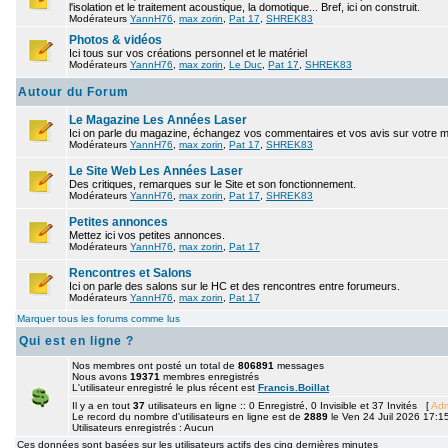
l'isolation et le traitement acoustique, la domotique... Bref, ici on construit.
Modérateurs
YannH76
,
max zorin
,
Pat 17
,
SHREK83
Photos & vidéos
Ici tous sur vos créations personnel et le matériel
Modérateurs
YannH76
,
max zorin
,
Le Duc
,
Pat 17
,
SHREK83
Autour du Forum
Le Magazine Les Années Laser
Ici on parle du magazine, échangez vos commentaires et vos avis sur votre 
Modérateurs
YannH76
,
max zorin
,
Pat 17
,
SHREK83
Le Site Web Les Années Laser
Des critiques, remarques sur le Site et son fonctionnement.
Modérateurs
YannH76
,
max zorin
,
Pat 17
,
SHREK83
Petites annonces
Mettez ici vos petites annonces.
Modérateurs
YannH76
,
max zorin
,
Pat 17
Rencontres et Salons
Ici on parle des salons sur le HC et des rencontres entre forumeurs.
Modérateurs
YannH76
,
max zorin
,
Pat 17
Marquer tous les forums comme lus
Qui est en ligne ?
Nos membres ont posté un total de
806891
messages
Nous avons
19371
membres enregistrés
L'utilisateur enregistré le plus récent est
Francis.Boillat
Il y a en tout
37
utilisateurs en ligne :: 0 Enregistré, 0 Invisible et 37 Invités [
Adm
Le record du nombre d'utilisateurs en ligne est de
2889
le Ven 24 Juil 2026 17:1
Utilisateurs enregistrés : Aucun
Ces données sont basées sur les utilisateurs actifs des cinq dernières minutes