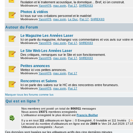
l'isolation et le traitement acoustique, la domotique... Bref, ici on construit.
Modérateurs
YannH76
,
max zorin
,
Pat 17
,
SHREK83
Photos & vidéos
Ici tous sur vos créations personnel et le matériel
Modérateurs
YannH76
,
max zorin
,
Le Duc
,
Pat 17
,
SHREK83
Autour du Forum
Le Magazine Les Années Laser
Ici on parle du magazine, échangez vos commentaires et vos avis sur votre 
Modérateurs
YannH76
,
max zorin
,
Pat 17
,
SHREK83
Le Site Web Les Années Laser
Des critiques, remarques sur le Site et son fonctionnement.
Modérateurs
YannH76
,
max zorin
,
Pat 17
,
SHREK83
Petites annonces
Mettez ici vos petites annonces.
Modérateurs
YannH76
,
max zorin
,
Pat 17
Rencontres et Salons
Ici on parle des salons sur le HC et des rencontres entre forumeurs.
Modérateurs
YannH76
,
max zorin
,
Pat 17
Marquer tous les forums comme lus
Qui est en ligne ?
Nos membres ont posté un total de
806911
messages
Nous avons
19371
membres enregistrés
L'utilisateur enregistré le plus récent est
Francis.Boillat
Il y a en tout
111
utilisateurs en ligne :: 0 Enregistré, 0 Invisible et 111 Invités [
A
Le record du nombre d'utilisateurs en ligne est de
2889
le Ven 24 Juil 2026 17:1
Utilisateurs enregistrés : Aucun
Ces données sont basées sur les utilisateurs actifs des cinq dernières minutes