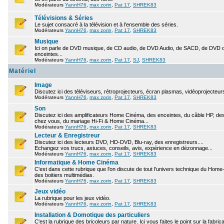
Modérateurs
YannH76
,
max zorin
,
Pat 17
,
SHREK83
Télévisions & Séries
Le sujet consacré à la télévision et à l'ensemble des séries.
Modérateurs
YannH76
,
max zorin
,
Pat 17
,
SHREK83
Musique
Ici on parle de DVD musique, de CD audio, de DVD Audio, de SACD, de DVD ou
enceintes...
Modérateurs
YannH76
,
max zorin
,
Pat 17
,
SJ
,
SHREK83
Matériel
Image
Discutez ici des téléviseurs, rétroprojecteurs, écran plasmas, vidéoprojecteurs
Modérateurs
YannH76
,
max zorin
,
Pat 17
,
SHREK83
Son
Discutez ici des amplificateurs Home Cinéma, des enceintes, du câble HP, des 
chez vous, du mariage Hi-Fi & Home Cinéma...
Modérateurs
YannH76
,
max zorin
,
Pat 17
,
SHREK83
Lecteur & Enregistreur
Discutez ici des lecteurs DVD, HD-DVD, Blu-ray, des enregistreurs....
Echangez vos trucs, astuces, conseils, avis, expérience en dézonnage...
Modérateurs
YannH76
,
max zorin
,
Pat 17
,
SHREK83
Informatique & Home Cinéma
C'est dans cette rubrique que l'on discute de tout l'univers technique du Hom
des boitiers multimédias.
Modérateurs
YannH76
,
max zorin
,
Pat 17
,
SHREK83
Jeux vidéo
La rubrique pour les jeux vidéo.
Modérateurs
YannH76
,
max zorin
,
Pat 17
,
SHREK83
Installation & Domotique des particuliers
C'est la rubrique des bricoleurs par nature. Ici vous faites le point sur la fabr