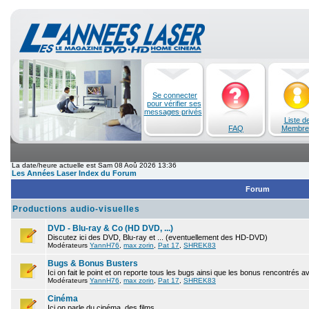
Se connecter
pour vérifier ses
messages privés
Liste d
FAQ
Membre
La date/heure actuelle est Sam 08 Aoû 2026 13:36
Les Années Laser Index du Forum
Forum
Productions audio-visuelles
DVD - Blu-ray & Co (HD DVD, ...)
Discutez ici des DVD, Blu-ray et ... (eventuellement des HD-DVD)
Modérateurs
YannH76
,
max zorin
,
Pat 17
,
SHREK83
Bugs & Bonus Busters
Ici on fait le point et on reporte tous les bugs ainsi que les bonus rencontrés 
Modérateurs
YannH76
,
max zorin
,
Pat 17
,
SHREK83
Cinéma
Ici on parle du cinéma, des films.