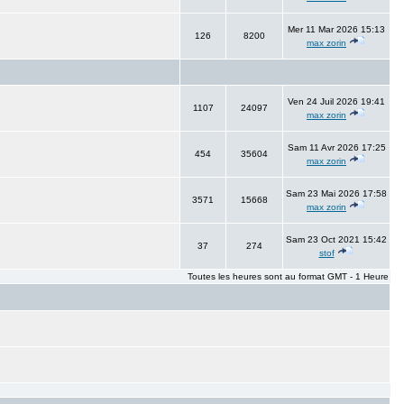
Mer 11 Mar 2026 15:13
126
8200
max zorin
Ven 24 Juil 2026 19:41
1107
24097
max zorin
Sam 11 Avr 2026 17:25
454
35604
max zorin
Sam 23 Mai 2026 17:58
3571
15668
max zorin
Sam 23 Oct 2021 15:42
37
274
stof
Toutes les heures sont au format GMT - 1 Heure