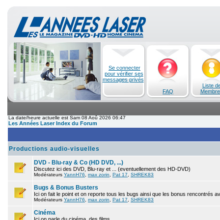
Se connecter
pour vérifier ses
messages privés
Liste d
FAQ
Membre
La date/heure actuelle est Sam 08 Aoû 2026 06:47
Les Années Laser Index du Forum
Productions audio-visuelles
DVD - Blu-ray & Co (HD DVD, ...)
Discutez ici des DVD, Blu-ray et ... (eventuellement des HD-DVD)
Modérateurs
YannH76
,
max zorin
,
Pat 17
,
SHREK83
Bugs & Bonus Busters
Ici on fait le point et on reporte tous les bugs ainsi que les bonus rencontrés 
Modérateurs
YannH76
,
max zorin
,
Pat 17
,
SHREK83
Cinéma
Ici on parle du cinéma, des films.