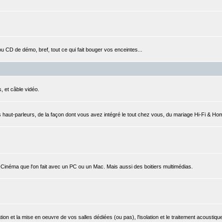
CD de démo, bref, tout ce qui fait bouger vos enceintes...
, et câble vidéo.
 haut-parleurs, de la façon dont vous avez intégré le tout chez vous, du mariage Hi-Fi & Ho
e-Cinéma que l'on fait avec un PC ou un Mac. Mais aussi des boitiers multimédias.
ation et la mise en oeuvre de vos salles dédiées (ou pas), l'isolation et le traitement acoustique,