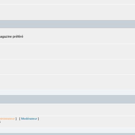
magazine préféré
inistrateur
] [
Modérateur
]
5