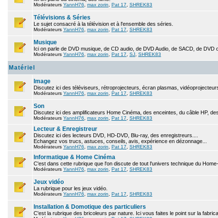
Modérateurs
YannH76
,
max zorin
,
Pat 17
,
SHREK83
Télévisions & Séries
Le sujet consacré à la télévision et à l'ensemble des séries.
Modérateurs
YannH76
,
max zorin
,
Pat 17
,
SHREK83
Musique
Ici on parle de DVD musique, de CD audio, de DVD Audio, de SACD, de DVD ou 
Modérateurs
YannH76
,
max zorin
,
Pat 17
,
SJ
,
SHREK83
Matériel
Image
Discutez ici des téléviseurs, rétroprojecteurs, écran plasmas, vidéoprojecteurs
Modérateurs
YannH76
,
max zorin
,
Pat 17
,
SHREK83
Son
Discutez ici des amplificateurs Home Cinéma, des enceintes, du câble HP, des
Modérateurs
YannH76
,
max zorin
,
Pat 17
,
SHREK83
Lecteur & Enregistreur
Discutez ici des lecteurs DVD, HD-DVD, Blu-ray, des enregistreurs....
Echangez vos trucs, astuces, conseils, avis, expérience en dézonnage...
Modérateurs
YannH76
,
max zorin
,
Pat 17
,
SHREK83
Informatique & Home Cinéma
C'est dans cette rubrique que l'on discute de tout l'univers technique du Hom
Modérateurs
YannH76
,
max zorin
,
Pat 17
,
SHREK83
Jeux vidéo
La rubrique pour les jeux vidéo.
Modérateurs
YannH76
,
max zorin
,
Pat 17
,
SHREK83
Installation & Domotique des particuliers
C'est la rubrique des bricoleurs par nature. Ici vous faites le point sur la fabric