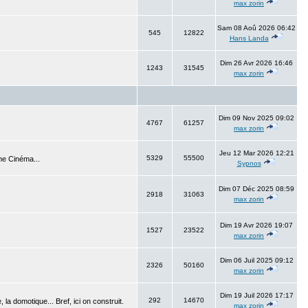
max zorin
Sam 08 Aoû 2026 06:42
545
12822
Hans Landa
Dim 26 Avr 2026 16:46
1243
31545
max zorin
Dim 09 Nov 2025 09:02
4767
61257
max zorin
Jeu 12 Mar 2026 12:21
5329
55500
me Cinéma...
Sypnos
Dim 07 Déc 2025 08:59
2918
31063
max zorin
Dim 19 Avr 2026 19:07
1527
23522
max zorin
Dim 06 Juil 2025 09:12
2326
50160
max zorin
Dim 19 Juil 2026 17:17
292
14670
 la domotique... Bref, ici on construit.
max zorin