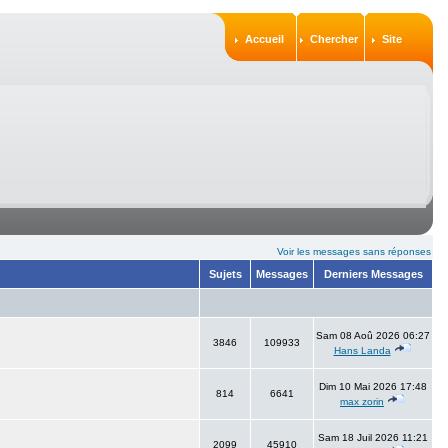
Accueil
Chercher
Site
Voir les messages sans réponses
Sujets
Messages
Derniers Messages
Sam 08 Aoû 2026 06:27
3846
109933
Hans Landa
Dim 10 Mai 2026 17:48
814
6641
max zorin
Sam 18 Juil 2026 11:21
2099
45910