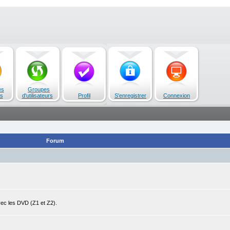
es
Groupes
s
d'utilisateurs
Profil
S'enregistrer
Connexion
Forum
avec les DVD (Z1 et Z2).