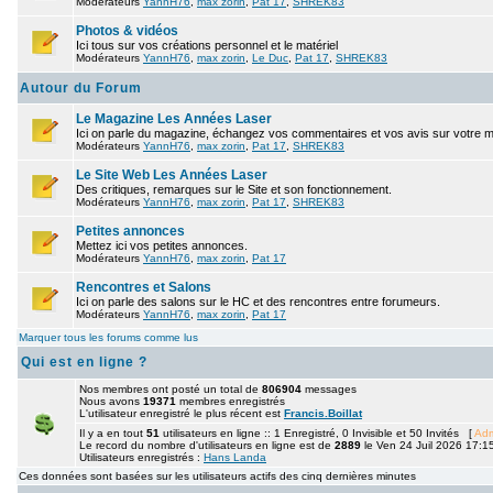
Modérateurs
YannH76
,
max zorin
,
Pat 17
,
SHREK83
Photos & vidéos
Ici tous sur vos créations personnel et le matériel
Modérateurs
YannH76
,
max zorin
,
Le Duc
,
Pat 17
,
SHREK83
Autour du Forum
Le Magazine Les Années Laser
Ici on parle du magazine, échangez vos commentaires et vos avis sur votre 
Modérateurs
YannH76
,
max zorin
,
Pat 17
,
SHREK83
Le Site Web Les Années Laser
Des critiques, remarques sur le Site et son fonctionnement.
Modérateurs
YannH76
,
max zorin
,
Pat 17
,
SHREK83
Petites annonces
Mettez ici vos petites annonces.
Modérateurs
YannH76
,
max zorin
,
Pat 17
Rencontres et Salons
Ici on parle des salons sur le HC et des rencontres entre forumeurs.
Modérateurs
YannH76
,
max zorin
,
Pat 17
Marquer tous les forums comme lus
Qui est en ligne ?
Nos membres ont posté un total de
806904
messages
Nous avons
19371
membres enregistrés
L'utilisateur enregistré le plus récent est
Francis.Boillat
Il y a en tout
51
utilisateurs en ligne :: 1 Enregistré, 0 Invisible et 50 Invités [
Adm
Le record du nombre d'utilisateurs en ligne est de
2889
le Ven 24 Juil 2026 17:1
Utilisateurs enregistrés :
Hans Landa
Ces données sont basées sur les utilisateurs actifs des cinq dernières minutes