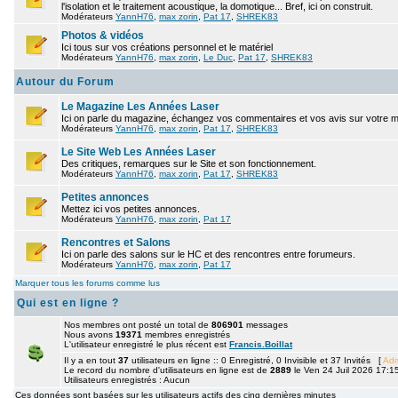
l'isolation et le traitement acoustique, la domotique... Bref, ici on construit.
Modérateurs
YannH76
,
max zorin
,
Pat 17
,
SHREK83
Photos & vidéos
Ici tous sur vos créations personnel et le matériel
Modérateurs
YannH76
,
max zorin
,
Le Duc
,
Pat 17
,
SHREK83
Autour du Forum
Le Magazine Les Années Laser
Ici on parle du magazine, échangez vos commentaires et vos avis sur votre 
Modérateurs
YannH76
,
max zorin
,
Pat 17
,
SHREK83
Le Site Web Les Années Laser
Des critiques, remarques sur le Site et son fonctionnement.
Modérateurs
YannH76
,
max zorin
,
Pat 17
,
SHREK83
Petites annonces
Mettez ici vos petites annonces.
Modérateurs
YannH76
,
max zorin
,
Pat 17
Rencontres et Salons
Ici on parle des salons sur le HC et des rencontres entre forumeurs.
Modérateurs
YannH76
,
max zorin
,
Pat 17
Marquer tous les forums comme lus
Qui est en ligne ?
Nos membres ont posté un total de
806901
messages
Nous avons
19371
membres enregistrés
L'utilisateur enregistré le plus récent est
Francis.Boillat
Il y a en tout
37
utilisateurs en ligne :: 0 Enregistré, 0 Invisible et 37 Invités [
Adm
Le record du nombre d'utilisateurs en ligne est de
2889
le Ven 24 Juil 2026 17:1
Utilisateurs enregistrés : Aucun
Ces données sont basées sur les utilisateurs actifs des cinq dernières minutes