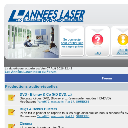
Se connecter
pour vérifier ses
messages privés
Liste d
FAQ
Membre
La date/heure actuelle est Ven 07 Aoû 2026 22:42
Les Années Laser Index du Forum
Forum
Productions audio-visuelles
DVD - Blu-ray & Co (HD DVD, ...)
Discutez ici des DVD, Blu-ray et ... (eventuellement des HD-DVD)
Modérateurs
YannH76
,
max zorin
,
Pat 17
,
SHREK83
Bugs & Bonus Busters
Ici on fait le point et on reporte tous les bugs ainsi que les bonus rencontrés 
Modérateurs
YannH76
,
max zorin
,
Pat 17
,
SHREK83
Cinéma
Ici on parle du cinéma, des films.