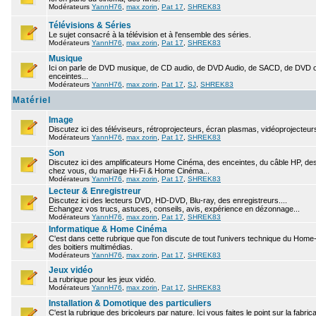
Modérateurs
YannH76
,
max zorin
,
Pat 17
,
SHREK83
Télévisions & Séries
Le sujet consacré à la télévision et à l'ensemble des séries.
Modérateurs
YannH76
,
max zorin
,
Pat 17
,
SHREK83
Musique
Ici on parle de DVD musique, de CD audio, de DVD Audio, de SACD, de DVD ou
enceintes...
Modérateurs
YannH76
,
max zorin
,
Pat 17
,
SJ
,
SHREK83
Matériel
Image
Discutez ici des téléviseurs, rétroprojecteurs, écran plasmas, vidéoprojecteurs
Modérateurs
YannH76
,
max zorin
,
Pat 17
,
SHREK83
Son
Discutez ici des amplificateurs Home Cinéma, des enceintes, du câble HP, des 
chez vous, du mariage Hi-Fi & Home Cinéma...
Modérateurs
YannH76
,
max zorin
,
Pat 17
,
SHREK83
Lecteur & Enregistreur
Discutez ici des lecteurs DVD, HD-DVD, Blu-ray, des enregistreurs....
Echangez vos trucs, astuces, conseils, avis, expérience en dézonnage...
Modérateurs
YannH76
,
max zorin
,
Pat 17
,
SHREK83
Informatique & Home Cinéma
C'est dans cette rubrique que l'on discute de tout l'univers technique du Hom
des boitiers multimédias.
Modérateurs
YannH76
,
max zorin
,
Pat 17
,
SHREK83
Jeux vidéo
La rubrique pour les jeux vidéo.
Modérateurs
YannH76
,
max zorin
,
Pat 17
,
SHREK83
Installation & Domotique des particuliers
C'est la rubrique des bricoleurs par nature. Ici vous faites le point sur la fabr