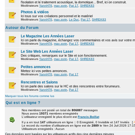
l'isolation et le traitement acoustique, la domotique... Bref, ici on construit.
Modérateurs
YannH76
,
max zorin
,
Pat 17
,
SHREK83
Photos & vidéos
Ici tous sur vos créations personnel et le matériel
Modérateurs
YannH76
,
max zorin
,
Le Duc
,
Pat 17
,
SHREK83
Autour du Forum
Le Magazine Les Années Laser
Ici on parle du magazine, échangez vos commentaires et vos avis sur votre 
Modérateurs
YannH76
,
max zorin
,
Pat 17
,
SHREK83
Le Site Web Les Années Laser
Des critiques, remarques sur le Site et son fonctionnement.
Modérateurs
YannH76
,
max zorin
,
Pat 17
,
SHREK83
Petites annonces
Mettez ici vos petites annonces.
Modérateurs
YannH76
,
max zorin
,
Pat 17
Rencontres et Salons
Ici on parle des salons sur le HC et des rencontres entre forumeurs.
Modérateurs
YannH76
,
max zorin
,
Pat 17
Marquer tous les forums comme lus
Qui est en ligne ?
Nos membres ont posté un total de
806887
messages
Nous avons
19371
membres enregistrés
L'utilisateur enregistré le plus récent est
Francis.Boillat
Il y a en tout
147
utilisateurs en ligne :: 0 Enregistré, 0 Invisible et 147 Invités [
A
Le record du nombre d'utilisateurs en ligne est de
2889
le Ven 24 Juil 2026 17:1
Utilisateurs enregistrés : Aucun
Ces données sont basées sur les utilisateurs actifs des cinq dernières minutes