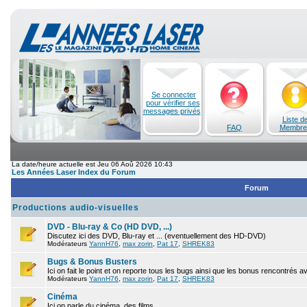
Se connecter
pour vérifier ses
messages privés
Liste d
FAQ
Membre
La date/heure actuelle est Jeu 06 Aoû 2026 10:43
Les Années Laser Index du Forum
Forum
Productions audio-visuelles
DVD - Blu-ray & Co (HD DVD, ...)
Discutez ici des DVD, Blu-ray et ... (eventuellement des HD-DVD)
Modérateurs
YannH76
,
max zorin
,
Pat 17
,
SHREK83
Bugs & Bonus Busters
Ici on fait le point et on reporte tous les bugs ainsi que les bonus rencontrés 
Modérateurs
YannH76
,
max zorin
,
Pat 17
,
SHREK83
Cinéma
Ici on parle du cinéma, des films.