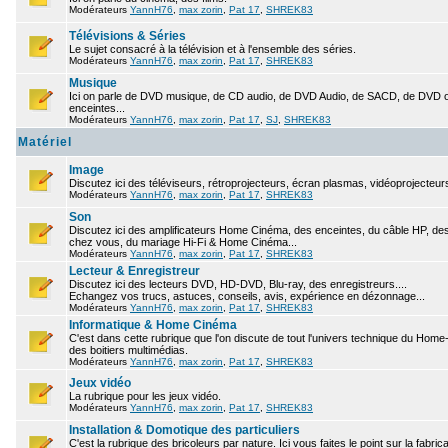
Modérateurs
YannH76
,
max zorin
,
Pat 17
,
SHREK83
Télévisions & Séries
Le sujet consacré à la télévision et à l'ensemble des séries.
Modérateurs
YannH76
,
max zorin
,
Pat 17
,
SHREK83
Musique
Ici on parle de DVD musique, de CD audio, de DVD Audio, de SACD, de DVD ou
enceintes...
Modérateurs
YannH76
,
max zorin
,
Pat 17
,
SJ
,
SHREK83
Matériel
Image
Discutez ici des téléviseurs, rétroprojecteurs, écran plasmas, vidéoprojecteurs
Modérateurs
YannH76
,
max zorin
,
Pat 17
,
SHREK83
Son
Discutez ici des amplificateurs Home Cinéma, des enceintes, du câble HP, des 
chez vous, du mariage Hi-Fi & Home Cinéma...
Modérateurs
YannH76
,
max zorin
,
Pat 17
,
SHREK83
Lecteur & Enregistreur
Discutez ici des lecteurs DVD, HD-DVD, Blu-ray, des enregistreurs....
Echangez vos trucs, astuces, conseils, avis, expérience en dézonnage...
Modérateurs
YannH76
,
max zorin
,
Pat 17
,
SHREK83
Informatique & Home Cinéma
C'est dans cette rubrique que l'on discute de tout l'univers technique du Hom
des boitiers multimédias.
Modérateurs
YannH76
,
max zorin
,
Pat 17
,
SHREK83
Jeux vidéo
La rubrique pour les jeux vidéo.
Modérateurs
YannH76
,
max zorin
,
Pat 17
,
SHREK83
Installation & Domotique des particuliers
C'est la rubrique des bricoleurs par nature. Ici vous faites le point sur la fabr