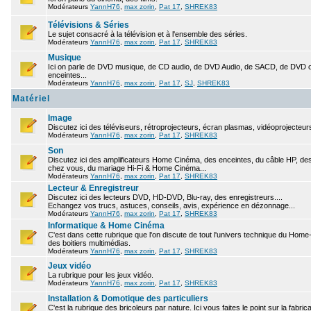
Modérateurs
YannH76
,
max zorin
,
Pat 17
,
SHREK83
Télévisions & Séries
Le sujet consacré à la télévision et à l'ensemble des séries.
Modérateurs
YannH76
,
max zorin
,
Pat 17
,
SHREK83
Musique
Ici on parle de DVD musique, de CD audio, de DVD Audio, de SACD, de DVD ou
enceintes...
Modérateurs
YannH76
,
max zorin
,
Pat 17
,
SJ
,
SHREK83
Matériel
Image
Discutez ici des téléviseurs, rétroprojecteurs, écran plasmas, vidéoprojecteurs
Modérateurs
YannH76
,
max zorin
,
Pat 17
,
SHREK83
Son
Discutez ici des amplificateurs Home Cinéma, des enceintes, du câble HP, des 
chez vous, du mariage Hi-Fi & Home Cinéma...
Modérateurs
YannH76
,
max zorin
,
Pat 17
,
SHREK83
Lecteur & Enregistreur
Discutez ici des lecteurs DVD, HD-DVD, Blu-ray, des enregistreurs....
Echangez vos trucs, astuces, conseils, avis, expérience en dézonnage...
Modérateurs
YannH76
,
max zorin
,
Pat 17
,
SHREK83
Informatique & Home Cinéma
C'est dans cette rubrique que l'on discute de tout l'univers technique du Hom
des boitiers multimédias.
Modérateurs
YannH76
,
max zorin
,
Pat 17
,
SHREK83
Jeux vidéo
La rubrique pour les jeux vidéo.
Modérateurs
YannH76
,
max zorin
,
Pat 17
,
SHREK83
Installation & Domotique des particuliers
C'est la rubrique des bricoleurs par nature. Ici vous faites le point sur la fabr