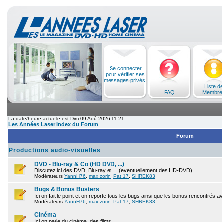
Se connecter
pour vérifier ses
messages privés
Liste d
FAQ
Membre
La date/heure actuelle est Dim 09 Aoû 2026 11:21
Les Années Laser Index du Forum
Forum
Productions audio-visuelles
DVD - Blu-ray & Co (HD DVD, ...)
Discutez ici des DVD, Blu-ray et ... (eventuellement des HD-DVD)
Modérateurs
YannH76
,
max zorin
,
Pat 17
,
SHREK83
Bugs & Bonus Busters
Ici on fait le point et on reporte tous les bugs ainsi que les bonus rencontrés 
Modérateurs
YannH76
,
max zorin
,
Pat 17
,
SHREK83
Cinéma
Ici on parle du cinéma, des films.