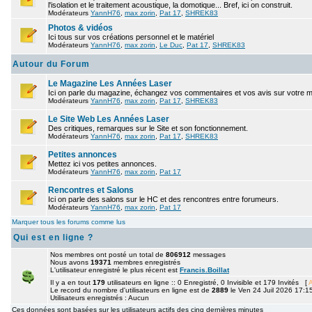
l'isolation et le traitement acoustique, la domotique... Bref, ici on construit.
Modérateurs
YannH76
,
max zorin
,
Pat 17
,
SHREK83
Photos & vidéos
Ici tous sur vos créations personnel et le matériel
Modérateurs
YannH76
,
max zorin
,
Le Duc
,
Pat 17
,
SHREK83
Autour du Forum
Le Magazine Les Années Laser
Ici on parle du magazine, échangez vos commentaires et vos avis sur votre 
Modérateurs
YannH76
,
max zorin
,
Pat 17
,
SHREK83
Le Site Web Les Années Laser
Des critiques, remarques sur le Site et son fonctionnement.
Modérateurs
YannH76
,
max zorin
,
Pat 17
,
SHREK83
Petites annonces
Mettez ici vos petites annonces.
Modérateurs
YannH76
,
max zorin
,
Pat 17
Rencontres et Salons
Ici on parle des salons sur le HC et des rencontres entre forumeurs.
Modérateurs
YannH76
,
max zorin
,
Pat 17
Marquer tous les forums comme lus
Qui est en ligne ?
Nos membres ont posté un total de
806912
messages
Nous avons
19371
membres enregistrés
L'utilisateur enregistré le plus récent est
Francis.Boillat
Il y a en tout
179
utilisateurs en ligne :: 0 Enregistré, 0 Invisible et 179 Invités [
A
Le record du nombre d'utilisateurs en ligne est de
2889
le Ven 24 Juil 2026 17:1
Utilisateurs enregistrés : Aucun
Ces données sont basées sur les utilisateurs actifs des cinq dernières minutes