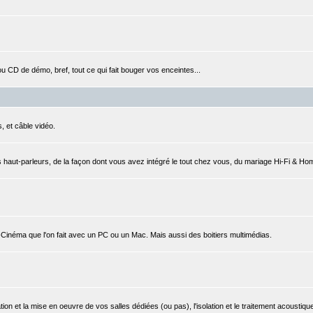
CD de démo, bref, tout ce qui fait bouger vos enceintes...
, et câble vidéo.
 haut-parleurs, de la façon dont vous avez intégré le tout chez vous, du mariage Hi-Fi & Ho
e-Cinéma que l'on fait avec un PC ou un Mac. Mais aussi des boitiers multimédias.
ation et la mise en oeuvre de vos salles dédiées (ou pas), l'isolation et le traitement acoustique,