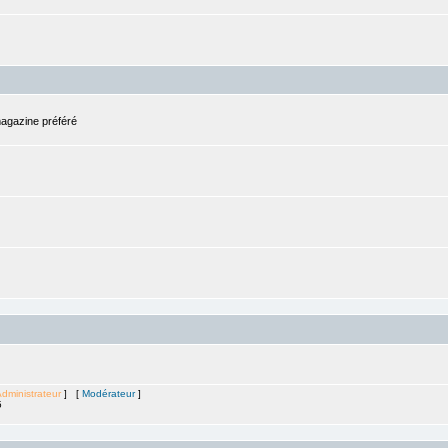
magazine préféré
dministrateur
] [
Modérateur
]
5