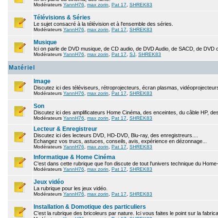
Modérateurs
YannH76
,
max zorin
,
Pat 17
,
SHREK83
Télévisions & Séries
Le sujet consacré à la télévision et à l'ensemble des séries.
Modérateurs
YannH76
,
max zorin
,
Pat 17
,
SHREK83
Musique
Ici on parle de DVD musique, de CD audio, de DVD Audio, de SACD, de DVD ou 
Modérateurs
YannH76
,
max zorin
,
Pat 17
,
SJ
,
SHREK83
Matériel
Image
Discutez ici des téléviseurs, rétroprojecteurs, écran plasmas, vidéoprojecteurs
Modérateurs
YannH76
,
max zorin
,
Pat 17
,
SHREK83
Son
Discutez ici des amplificateurs Home Cinéma, des enceintes, du câble HP, des
Modérateurs
YannH76
,
max zorin
,
Pat 17
,
SHREK83
Lecteur & Enregistreur
Discutez ici des lecteurs DVD, HD-DVD, Blu-ray, des enregistreurs....
Echangez vos trucs, astuces, conseils, avis, expérience en dézonnage...
Modérateurs
YannH76
,
max zorin
,
Pat 17
,
SHREK83
Informatique & Home Cinéma
C'est dans cette rubrique que l'on discute de tout l'univers technique du Hom
Modérateurs
YannH76
,
max zorin
,
Pat 17
,
SHREK83
Jeux vidéo
La rubrique pour les jeux vidéo.
Modérateurs
YannH76
,
max zorin
,
Pat 17
,
SHREK83
Installation & Domotique des particuliers
C'est la rubrique des bricoleurs par nature. Ici vous faites le point sur la fabric