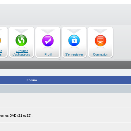
es
Groupes
s
d'utilisateurs
Profil
S'enregistrer
Connexion
Forum
avec les DVD (Z1 et Z2).