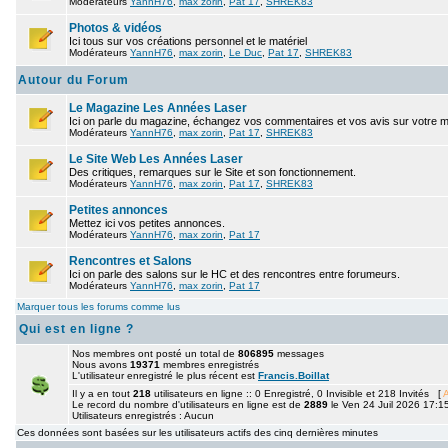
Modérateurs
YannH76
,
max zorin
,
Pat 17
,
SHREK83
Photos & vidéos
Ici tous sur vos créations personnel et le matériel
Modérateurs
YannH76
,
max zorin
,
Le Duc
,
Pat 17
,
SHREK83
Autour du Forum
Le Magazine Les Années Laser
Ici on parle du magazine, échangez vos commentaires et vos avis sur votre 
Modérateurs
YannH76
,
max zorin
,
Pat 17
,
SHREK83
Le Site Web Les Années Laser
Des critiques, remarques sur le Site et son fonctionnement.
Modérateurs
YannH76
,
max zorin
,
Pat 17
,
SHREK83
Petites annonces
Mettez ici vos petites annonces.
Modérateurs
YannH76
,
max zorin
,
Pat 17
Rencontres et Salons
Ici on parle des salons sur le HC et des rencontres entre forumeurs.
Modérateurs
YannH76
,
max zorin
,
Pat 17
Marquer tous les forums comme lus
Qui est en ligne ?
Nos membres ont posté un total de
806895
messages
Nous avons
19371
membres enregistrés
L'utilisateur enregistré le plus récent est
Francis.Boillat
Il y a en tout
218
utilisateurs en ligne :: 0 Enregistré, 0 Invisible et 218 Invités [
A
Le record du nombre d'utilisateurs en ligne est de
2889
le Ven 24 Juil 2026 17:1
Utilisateurs enregistrés : Aucun
Ces données sont basées sur les utilisateurs actifs des cinq dernières minutes