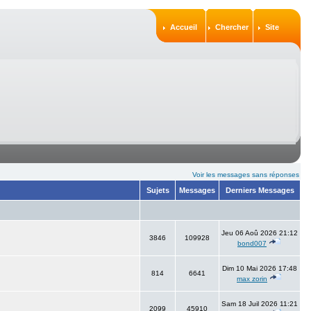
Accueil
Chercher
Site
Voir les messages sans réponses
Sujets
Messages
Derniers Messages
Jeu 06 Aoû 2026 21:12
3846
109928
bond007
Dim 10 Mai 2026 17:48
814
6641
max zorin
Sam 18 Juil 2026 11:21
2099
45910