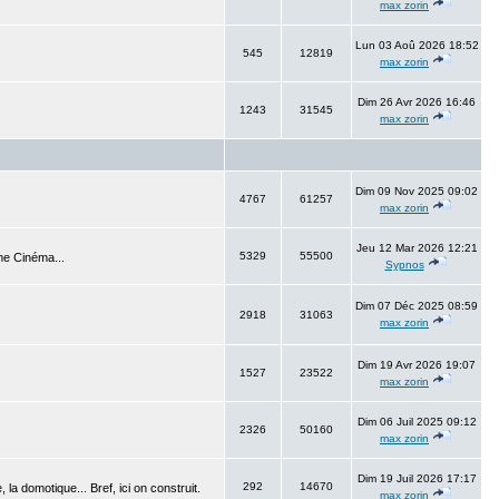
max zorin
Lun 03 Aoû 2026 18:52
545
12819
max zorin
Dim 26 Avr 2026 16:46
1243
31545
max zorin
Dim 09 Nov 2025 09:02
4767
61257
max zorin
Jeu 12 Mar 2026 12:21
5329
55500
me Cinéma...
Sypnos
Dim 07 Déc 2025 08:59
2918
31063
max zorin
Dim 19 Avr 2026 19:07
1527
23522
max zorin
Dim 06 Juil 2025 09:12
2326
50160
max zorin
Dim 19 Juil 2026 17:17
292
14670
 la domotique... Bref, ici on construit.
max zorin