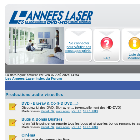
Se connecter
pour vérifier ses
messages privés
Liste d
FAQ
Membre
La date/heure actuelle est Ven 07 Aoû 2026 14:54
Les Années Laser Index du Forum
Productions audio-visuelles
DVD - Blu-ray & Co (HD DVD, ...)
Discutez ici des DVD, Blu-ray et ... (eventuellement des HD-DVD)
Modérateurs
YannH76
,
max zorin
,
Pat 17
,
SHREK83
Bugs & Bonus Busters
Ici on fait le point et on reporte tous les bugs ainsi que les bonus rencontrés 
Modérateurs
YannH76
,
max zorin
,
Pat 17
,
SHREK83
Cinéma
Ici on parle du cinéma, des films.