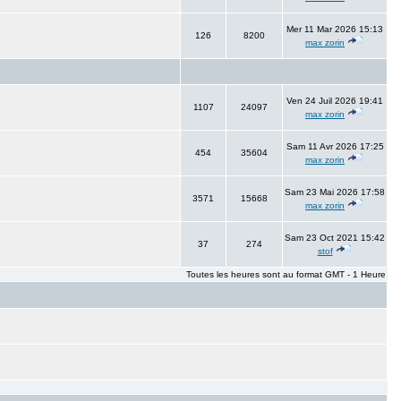
Mer 11 Mar 2026 15:13
126
8200
max zorin
Ven 24 Juil 2026 19:41
1107
24097
max zorin
Sam 11 Avr 2026 17:25
454
35604
max zorin
Sam 23 Mai 2026 17:58
3571
15668
max zorin
Sam 23 Oct 2021 15:42
37
274
stof
Toutes les heures sont au format GMT - 1 Heure