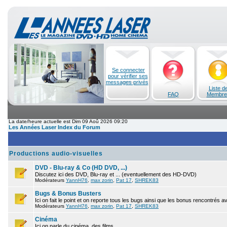
Se connecter
pour vérifier ses
messages privés
Liste d
FAQ
Membre
La date/heure actuelle est Dim 09 Aoû 2026 09:20
Les Années Laser Index du Forum
Productions audio-visuelles
DVD - Blu-ray & Co (HD DVD, ...)
Discutez ici des DVD, Blu-ray et ... (eventuellement des HD-DVD)
Modérateurs
YannH76
,
max zorin
,
Pat 17
,
SHREK83
Bugs & Bonus Busters
Ici on fait le point et on reporte tous les bugs ainsi que les bonus rencontrés 
Modérateurs
YannH76
,
max zorin
,
Pat 17
,
SHREK83
Cinéma
Ici on parle du cinéma, des films.