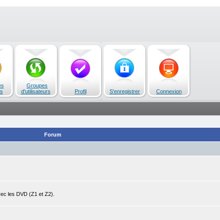
es
Groupes
s
d'utilisateurs
Profil
S'enregistrer
Connexion
Forum
avec les DVD (Z1 et Z2).