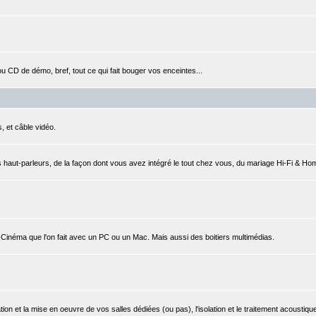
CD de démo, bref, tout ce qui fait bouger vos enceintes...
, et câble vidéo.
 haut-parleurs, de la façon dont vous avez intégré le tout chez vous, du mariage Hi-Fi & Ho
e-Cinéma que l'on fait avec un PC ou un Mac. Mais aussi des boitiers multimédias.
ation et la mise en oeuvre de vos salles dédiées (ou pas), l'isolation et le traitement acoustique,