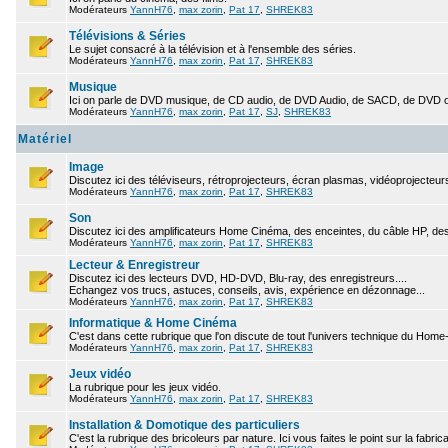
Modérateurs
YannH76
,
max zorin
,
Pat 17
,
SHREK83
Télévisions & Séries
Le sujet consacré à la télévision et à l'ensemble des séries.
Modérateurs
YannH76
,
max zorin
,
Pat 17
,
SHREK83
Musique
Ici on parle de DVD musique, de CD audio, de DVD Audio, de SACD, de DVD ou 
Modérateurs
YannH76
,
max zorin
,
Pat 17
,
SJ
,
SHREK83
Matériel
Image
Discutez ici des téléviseurs, rétroprojecteurs, écran plasmas, vidéoprojecteurs
Modérateurs
YannH76
,
max zorin
,
Pat 17
,
SHREK83
Son
Discutez ici des amplificateurs Home Cinéma, des enceintes, du câble HP, des
Modérateurs
YannH76
,
max zorin
,
Pat 17
,
SHREK83
Lecteur & Enregistreur
Discutez ici des lecteurs DVD, HD-DVD, Blu-ray, des enregistreurs....
Echangez vos trucs, astuces, conseils, avis, expérience en dézonnage...
Modérateurs
YannH76
,
max zorin
,
Pat 17
,
SHREK83
Informatique & Home Cinéma
C'est dans cette rubrique que l'on discute de tout l'univers technique du Hom
Modérateurs
YannH76
,
max zorin
,
Pat 17
,
SHREK83
Jeux vidéo
La rubrique pour les jeux vidéo.
Modérateurs
YannH76
,
max zorin
,
Pat 17
,
SHREK83
Installation & Domotique des particuliers
C'est la rubrique des bricoleurs par nature. Ici vous faites le point sur la fabric