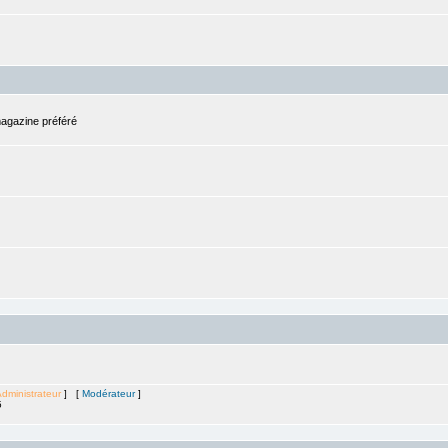
magazine préféré
dministrateur
] [
Modérateur
]
5