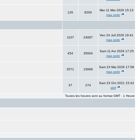
Mer 11 Mar 2026 15:13
126
8200
max zorin
Ven 24 Juil 2026 19:41
1107
24097
max zorin
Sam 11 Avr 2026 17:25
454
35604
max zorin
Sam 23 Mai 2026 17:58
3571
15668
max zorin
Sam 23 Oct 2021 15:42
37
274
stof
Toutes les heures sont au format GMT - 1 Heure