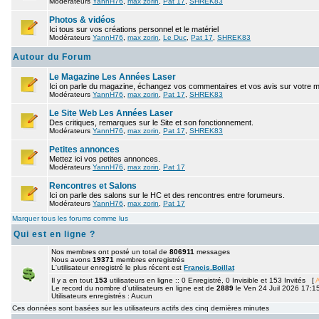
Modérateurs
YannH76
,
max zorin
,
Pat 17
,
SHREK83
Photos & vidéos
Ici tous sur vos créations personnel et le matériel
Modérateurs
YannH76
,
max zorin
,
Le Duc
,
Pat 17
,
SHREK83
Autour du Forum
Le Magazine Les Années Laser
Ici on parle du magazine, échangez vos commentaires et vos avis sur votre 
Modérateurs
YannH76
,
max zorin
,
Pat 17
,
SHREK83
Le Site Web Les Années Laser
Des critiques, remarques sur le Site et son fonctionnement.
Modérateurs
YannH76
,
max zorin
,
Pat 17
,
SHREK83
Petites annonces
Mettez ici vos petites annonces.
Modérateurs
YannH76
,
max zorin
,
Pat 17
Rencontres et Salons
Ici on parle des salons sur le HC et des rencontres entre forumeurs.
Modérateurs
YannH76
,
max zorin
,
Pat 17
Marquer tous les forums comme lus
Qui est en ligne ?
Nos membres ont posté un total de
806911
messages
Nous avons
19371
membres enregistrés
L'utilisateur enregistré le plus récent est
Francis.Boillat
Il y a en tout
153
utilisateurs en ligne :: 0 Enregistré, 0 Invisible et 153 Invités [
A
Le record du nombre d'utilisateurs en ligne est de
2889
le Ven 24 Juil 2026 17:1
Utilisateurs enregistrés : Aucun
Ces données sont basées sur les utilisateurs actifs des cinq dernières minutes