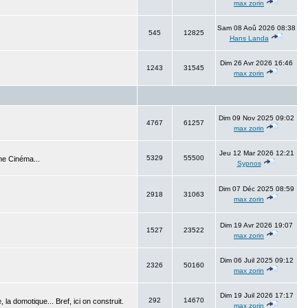
max zorin
Sam 08 Aoû 2026 08:38
545
12825
Hans Landa
Dim 26 Avr 2026 16:46
1243
31545
max zorin
Dim 09 Nov 2025 09:02
4767
61257
max zorin
Jeu 12 Mar 2026 12:21
5329
55500
me Cinéma...
Sypnos
Dim 07 Déc 2025 08:59
2918
31063
max zorin
Dim 19 Avr 2026 19:07
1527
23522
max zorin
Dim 06 Juil 2025 09:12
2326
50160
max zorin
Dim 19 Juil 2026 17:17
292
14670
 la domotique... Bref, ici on construit.
max zorin