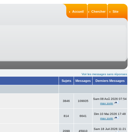
Accueil
Chercher
Site
Voir les messages sans réponses
Sujets
Messages
Derniers Messages
Sam 08 Aoû 2026 07:54
3846
109935
max zorin
Dim 10 Mai 2026 17:48
814
6641
max zorin
Sam 18 Juil 2026 11:21
2099
45910