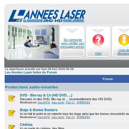
Se connecter
pour vérifier ses
messages privés
Liste d
FAQ
Membre
La date/heure actuelle est Sam 08 Aoû 2026 00:28
Les Années Laser Index du Forum
Forum
Productions audio-visuelles
DVD - Blu-ray & Co (HD DVD, ...)
Discutez ici des DVD, Blu-ray et ... (eventuellement des HD-DVD)
Modérateurs
YannH76
,
max zorin
,
Pat 17
,
SHREK83
Bugs & Bonus Busters
Ici on fait le point et on reporte tous les bugs ainsi que les bonus rencontrés 
Modérateurs
YannH76
,
max zorin
,
Pat 17
,
SHREK83
Cinéma
Ici on parle du cinéma, des films.