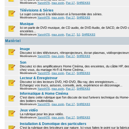
Modérateurs
YannH76
,
max zorin
,
Pat 17
,
SHREK83
Télévisions & Séries
Le sujet consacré à la télévision et à l'ensemble des séries.
Modérateurs
YannH76
,
max zorin
,
Pat 17
,
SHREK83
Musique
Ici on parle de DVD musique, de CD audio, de DVD Audio, de SACD, de DVD ou
enceintes...
Modérateurs
YannH76
,
max zorin
,
Pat 17
,
SJ
,
SHREK83
Matériel
Image
Discutez ici des téléviseurs, rétroprojecteurs, écran plasmas, vidéoprojecteurs
Modérateurs
YannH76
,
max zorin
,
Pat 17
,
SHREK83
Son
Discutez ici des amplificateurs Home Cinéma, des enceintes, du câble HP, des 
chez vous, du mariage Hi-Fi & Home Cinéma...
Modérateurs
YannH76
,
max zorin
,
Pat 17
,
SHREK83
Lecteur & Enregistreur
Discutez ici des lecteurs DVD, HD-DVD, Blu-ray, des enregistreurs....
Echangez vos trucs, astuces, conseils, avis, expérience en dézonnage...
Modérateurs
YannH76
,
max zorin
,
Pat 17
,
SHREK83
Informatique & Home Cinéma
C'est dans cette rubrique que l'on discute de tout l'univers technique du Hom
des boitiers multimédias.
Modérateurs
YannH76
,
max zorin
,
Pat 17
,
SHREK83
Jeux vidéo
La rubrique pour les jeux vidéo.
Modérateurs
YannH76
,
max zorin
,
Pat 17
,
SHREK83
Installation & Domotique des particuliers
C'est la rubrique des bricoleurs par nature. Ici vous faites le point sur la fabr