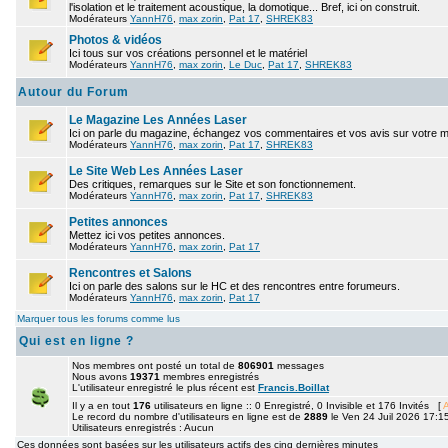
l'isolation et le traitement acoustique, la domotique... Bref, ici on construit.
Modérateurs
YannH76
,
max zorin
,
Pat 17
,
SHREK83
Photos & vidéos
Ici tous sur vos créations personnel et le matériel
Modérateurs
YannH76
,
max zorin
,
Le Duc
,
Pat 17
,
SHREK83
Autour du Forum
Le Magazine Les Années Laser
Ici on parle du magazine, échangez vos commentaires et vos avis sur votre 
Modérateurs
YannH76
,
max zorin
,
Pat 17
,
SHREK83
Le Site Web Les Années Laser
Des critiques, remarques sur le Site et son fonctionnement.
Modérateurs
YannH76
,
max zorin
,
Pat 17
,
SHREK83
Petites annonces
Mettez ici vos petites annonces.
Modérateurs
YannH76
,
max zorin
,
Pat 17
Rencontres et Salons
Ici on parle des salons sur le HC et des rencontres entre forumeurs.
Modérateurs
YannH76
,
max zorin
,
Pat 17
Marquer tous les forums comme lus
Qui est en ligne ?
Nos membres ont posté un total de
806901
messages
Nous avons
19371
membres enregistrés
L'utilisateur enregistré le plus récent est
Francis.Boillat
Il y a en tout
176
utilisateurs en ligne :: 0 Enregistré, 0 Invisible et 176 Invités [
A
Le record du nombre d'utilisateurs en ligne est de
2889
le Ven 24 Juil 2026 17:1
Utilisateurs enregistrés : Aucun
Ces données sont basées sur les utilisateurs actifs des cinq dernières minutes