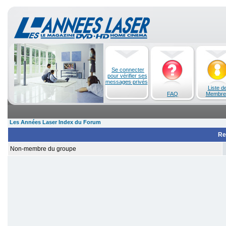
Se connecter
pour vérifier ses
messages privés
Liste d
FAQ
Membre
Les Années Laser Index du Forum
Re
Non-membre du groupe