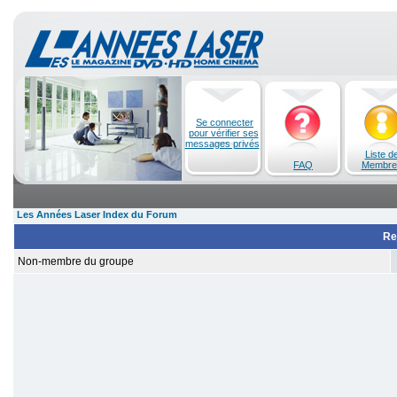
Se connecter
pour vérifier ses
messages privés
Liste d
FAQ
Membre
Les Années Laser Index du Forum
Re
Non-membre du groupe