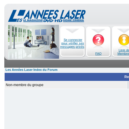
Se connecter
pour vérifier ses
messages privés
Liste d
FAQ
Membre
Les Années Laser Index du Forum
Re
Non-membre du groupe