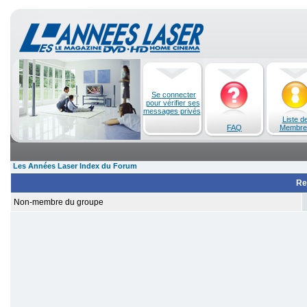
Se connecter
pour vérifier ses
messages privés
Liste d
FAQ
Membre
Les Années Laser Index du Forum
Re
Non-membre du groupe