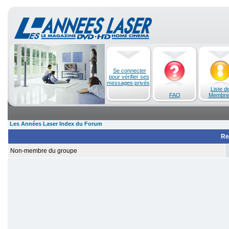
Se connecter
pour vérifier ses
messages privés
Liste d
FAQ
Membre
Les Années Laser Index du Forum
Re
Non-membre du groupe