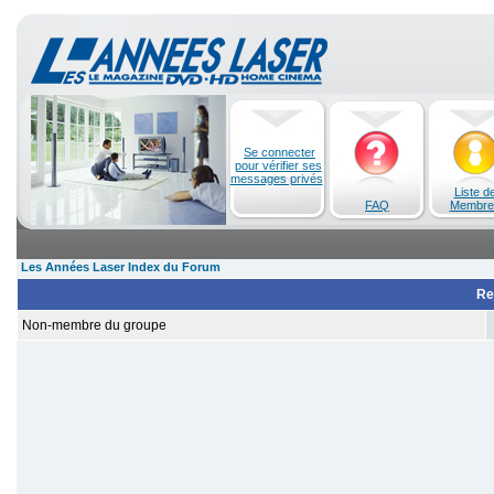
Se connecter
pour vérifier ses
messages privés
Liste d
FAQ
Membre
Les Années Laser Index du Forum
Re
Non-membre du groupe