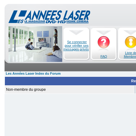
Se connecter
pour vérifier ses
messages privés
Liste d
FAQ
Membre
Les Années Laser Index du Forum
Re
Non-membre du groupe