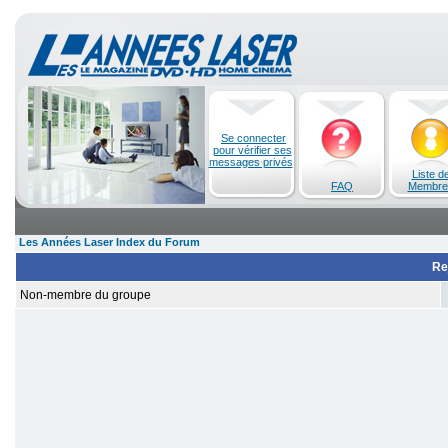
Se connecter
pour vérifier ses
messages privés
Liste d
FAQ
Membre
Les Années Laser Index du Forum
Re
Non-membre du groupe