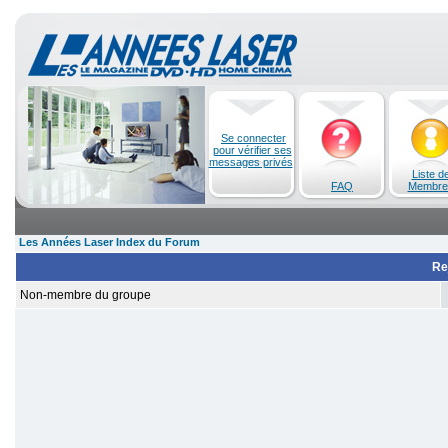
Se connecter
pour vérifier ses
messages privés
Liste d
FAQ
Membre
Les Années Laser Index du Forum
Re
Non-membre du groupe