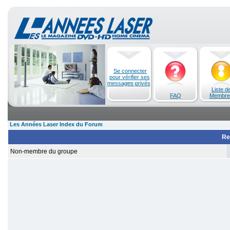
Se connecter
pour vérifier ses
messages privés
Liste d
FAQ
Membre
Les Années Laser Index du Forum
Re
Non-membre du groupe