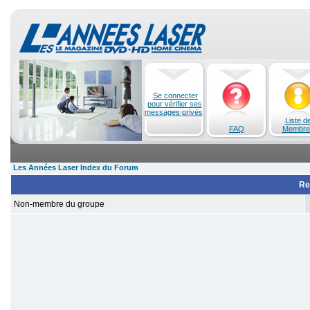
Se connecter
pour vérifier ses
messages privés
Liste d
FAQ
Membre
Les Années Laser Index du Forum
Re
Non-membre du groupe