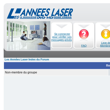
Se connecter
pour vérifier ses
messages privés
Liste d
FAQ
Membre
Les Années Laser Index du Forum
Re
Non-membre du groupe