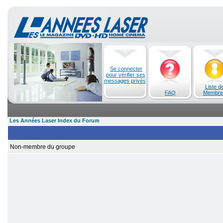
Se connecter
pour vérifier ses
messages privés
Liste d
FAQ
Membre
Les Années Laser Index du Forum
Non-membre du groupe