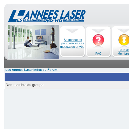
Se connecter
pour vérifier ses
messages privés
Liste d
FAQ
Membre
Les Années Laser Index du Forum
Non-membre du groupe