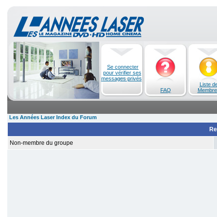
Se connecter
pour vérifier ses
messages privés
Liste d
FAQ
Membre
Les Années Laser Index du Forum
Re
Non-membre du groupe