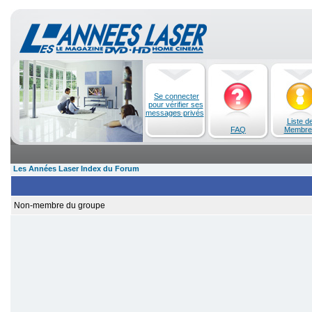
Se connecter
pour vérifier ses
messages privés
Liste d
FAQ
Membre
Les Années Laser Index du Forum
Non-membre du groupe