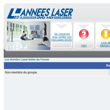
Se connecter
pour vérifier ses
messages privés
Liste d
FAQ
Membre
Les Années Laser Index du Forum
Re
Non-membre du groupe