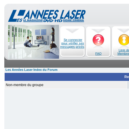
Se connecter
pour vérifier ses
messages privés
Liste d
FAQ
Membre
Les Années Laser Index du Forum
Re
Non-membre du groupe