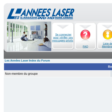
Se connecter
pour vérifier ses
messages privés
Liste d
FAQ
Membre
Les Années Laser Index du Forum
Re
Non-membre du groupe