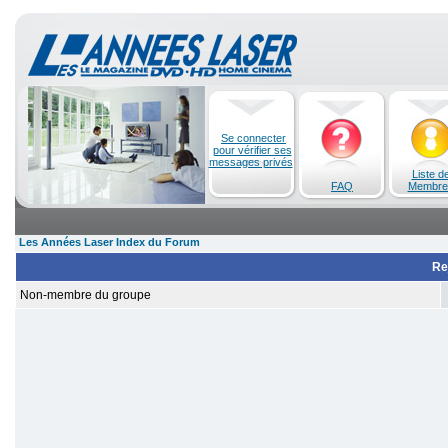
Se connecter
pour vérifier ses
messages privés
Liste d
FAQ
Membre
Les Années Laser Index du Forum
Re
Non-membre du groupe