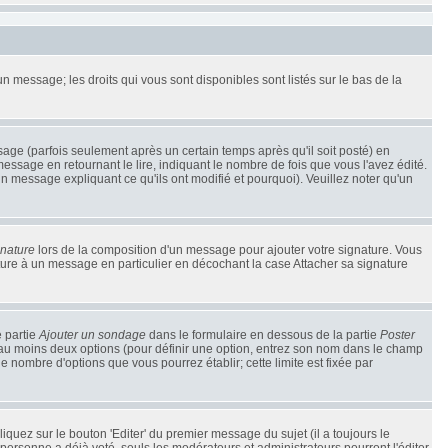
un message; les droits qui vous sont disponibles sont listés sur le bas de la
e (parfois seulement après un certain temps après qu'il soit posté) en
sage en retournant le lire, indiquant le nombre de fois que vous l'avez édité.
un message expliquant ce qu'ils ont modifié et pourquoi). Veuillez noter qu'un
gnature
lors de la composition d'un message pour ajouter votre signature. Vous
ture à un message en particulier en décochant la case Attacher sa signature
e partie
Ajouter un sondage
dans le formulaire en dessous de la partie
Poster
t au moins deux options (pour définir une option, entrez son nom dans le champ
le nombre d'options que vous pourrez établir; cette limite est fixée par
uez sur le bouton 'Editer' du premier message du sujet (il a toujours le