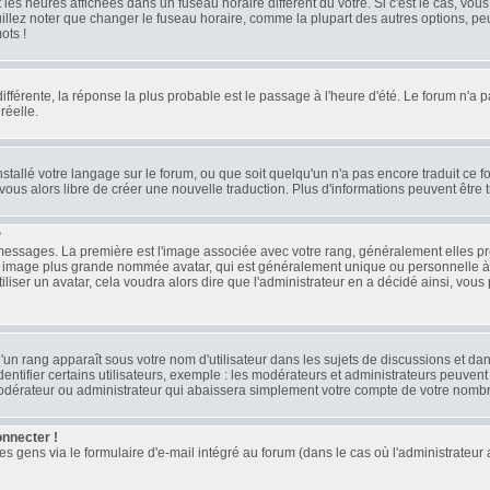
les heures affichées dans un fuseau horaire différent du vôtre. Si c'est le cas, vou
llez noter que changer le fuseau horaire, comme la plupart des autres options, peut
ots !
 différente, la réponse la plus probable est le passage à l'heure d'été. Le forum n'a 
réelle.
installé votre langage sur le forum, ou que soit quelqu'un n'a pas encore traduit ce
z-vous alors libre de créer une nouvelle traduction. Plus d'informations peuvent être
?
es messages. La première est l'image associée avec votre rang, généralement elles 
ne image plus grande nommée avatar, qui est généralement unique ou personnelle à ch
tiliser un avatar, cela voudra alors dire que l'administrateur en a décidé ainsi, v
'un rang apparaît sous votre nom d'utilisateur dans les sujets de discussions et dans 
ifier certains utilisateurs, exemple : les modérateurs et administrateurs peuvent a
modérateur ou administrateur qui abaissera simplement votre compte de votre nomb
onnecter !
gens via le formulaire d'e-mail intégré au forum (dans le cas où l'administrateur aura