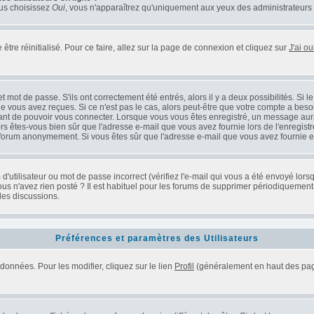
ous choisissez
Oui
, vous n'apparaîtrez qu'uniquement aux yeux des administrateurs
être réinitialisé. Pour ce faire, allez sur la page de connexion et cliquez sur
J'ai o
mot de passe. S'ils ont correctement été entrés, alors il y a deux possibilités. Si 
e vous avez reçues. Si ce n'est pas le cas, alors peut-être que votre compte a beso
vant de pouvoir vous connecter. Lorsque vous vous êtes enregistré, un message aurai
alors êtes-vous bien sûr que l'adresse e-mail que vous avez fournie lors de l'enregistr
 forum anonymement. Si vous êtes sûr que l'adresse e-mail que vous avez fournie es
'utilisateur ou mot de passe incorrect (vérifiez l'e-mail qui vous a été envoyé lor
us n'avez rien posté ? Il est habituel pour les forums de supprimer périodiquement le
les discussions.
Préférences et paramètres des Utilisateurs
données. Pour les modifier, cliquez sur le lien
Profil
(généralement en haut des page