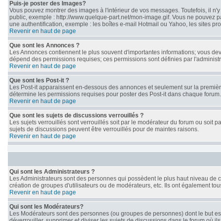
Puis-je poster des Images?
Vous pouvez montrer des images à l'intérieur de vos messages. Toutefois, il n
public, exemple : http://www.quelque-part.net/mon-image.gif. Vous ne pouvez pa
une authentification, exemple : les boîtes e-mail Hotmail ou Yahoo, les sites pr
Revenir en haut de page
Que sont les Annonces ?
Les Annonces contiennent le plus souvent d'importantes informations; vous de
dépend des permissions requises; ces permissions sont définies par l'administr
Revenir en haut de page
Que sont les Post-it ?
Les Post-it apparaissent en-dessous des annonces et seulement sur la première
détermine les permissions requises pour poster des Post-it dans chaque forum.
Revenir en haut de page
Que sont les sujets de discussions verrouillés ?
Les sujets verrouillés sont verrouillés soit par le modérateur du forum ou soit
sujets de discussions peuvent être verrouillés pour de maintes raisons.
Revenir en haut de page
Qui sont les Administrateurs ?
Les Administrateurs sont des personnes qui possèdent le plus haut niveau de con
création de groupes d'utilisateurs ou de modérateurs, etc. Ils ont également to
Revenir en haut de page
Qui sont les Modérateurs?
Les Modérateurs sont des personnes (ou groupes de personnes) dont le but est de
déverrouiller, supprimer et diviser les sujets de discussions dans le forum où 