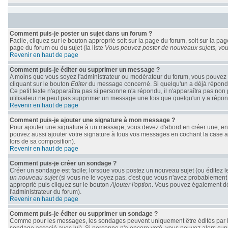
Comment puis-je poster un sujet dans un forum ?
Facile, cliquez sur le bouton approprié soit sur la page du forum, soit sur la pa
page du forum ou du sujet (la liste
Vous pouvez poster de nouveaux sujets, vous
Revenir en haut de page
Comment puis-je éditer ou supprimer un message ?
A moins que vous soyez l'administrateur ou modérateur du forum, vous pouvez 
cliquant sur le bouton
Editer
du message concerné. Si quelqu'un a déjà répondu à
Ce petit texte n'apparaîtra pas si personne n'a répondu, il n'apparaîtra pas non
utilisateur ne peut pas supprimer un message une fois que quelqu'un y a répo
Revenir en haut de page
Comment puis-je ajouter une signature à mon message ?
Pour ajouter une signature à un message, vous devez d'abord en créer une, en a
pouvez aussi ajouter votre signature à tous vos messages en cochant la case ap
lors de sa composition).
Revenir en haut de page
Comment puis-je créer un sondage ?
Créer un sondage est facile; lorsque vous postez un nouveau sujet (ou éditez le
un nouveau sujet
(si vous ne le voyez pas, c'est que vous n'avez probablement 
approprié puis cliquez sur le bouton
Ajouter l'option
. Vous pouvez également défi
l'administrateur du forum).
Revenir en haut de page
Comment puis-je éditer ou supprimer un sondage ?
Comme pour les messages, les sondages peuvent uniquement être édités par le po