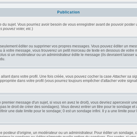
Publication
ge du sujet. Vous pourriez avoir besoin de vous enregistrer avant de pouvoir poster 
 pouvez voter, etc.
)
seulement éditer ou supprimer vos propres messages. Vous pouvez éditer un messag
 votre message, vous trouverez un petit morceau de texte en dessous de votre mes
 plus si un modérateur ou un administrateur édite le message (ils devraient laisser 
ndu.
llant dans votre profil. Une fois créée, vous pouvez cocher la case
Attacher sa si
propriée dans votre profil (vous pourrez toujours empêcher d'attacher votre signa
 premier message d'un sujet, si vous en avez le droit), vous devriez apercevoir un
pas le droit de créer des sondages). Vous devez entrer un titre pour le sondage e
nir une date limite pour le sondage; 0 est un sondage infini. Il y a une limite pour 
steur d'origine, un modérateur ou un administrateur. Pour éditer un sondage, cliq