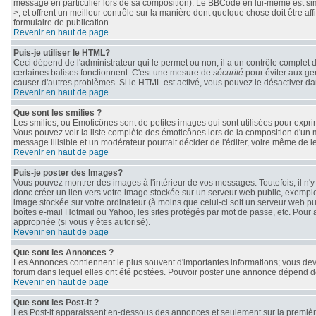
message en particulier lors de sa composition). Le BBCode en lui-même est simil
>, et offrent un meilleur contrôle sur la manière dont quelque chose doit être af
formulaire de publication.
Revenir en haut de page
Puis-je utiliser le HTML?
Ceci dépend de l'administrateur qui le permet ou non; il a un contrôle complet 
certaines balises fonctionnent. C'est une mesure de
sécurité
pour éviter aux gen
causer d'autres problèmes. Si le HTML est activé, vous pouvez le désactiver da
Revenir en haut de page
Que sont les smilies ?
Les smilies, ou Emoticônes sont de petites images qui sont utilisées pour exprimer 
Vous pouvez voir la liste complète des émoticônes lors de la composition d'un 
message illisible et un modérateur pourrait décider de l'éditer, voire même de 
Revenir en haut de page
Puis-je poster des Images?
Vous pouvez montrer des images à l'intérieur de vos messages. Toutefois, il n
donc créer un lien vers votre image stockée sur un serveur web public, exemple
image stockée sur votre ordinateur (à moins que celui-ci soit un serveur web pu
boîtes e-mail Hotmail ou Yahoo, les sites protégés par mot de passe, etc. Pour 
appropriée (si vous y êtes autorisé).
Revenir en haut de page
Que sont les Annonces ?
Les Annonces contiennent le plus souvent d'importantes informations; vous de
forum dans lequel elles ont été postées. Pouvoir poster une annonce dépend des
Revenir en haut de page
Que sont les Post-it ?
Les Post-it apparaissent en-dessous des annonces et seulement sur la première