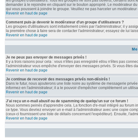
les groupes d'utilisateurs. Tous les groupes ne sont pas
ouverts
; certains sont
f
demander à le rejoindre en cliquant sur le bouton approprié. Le modérateur du
qui vous poussent à joindre le groupe. Veuillez ne pas harceler un modérateur 
Revenir en haut de page
Comment puis-je devenir le modérateur d'un groupe d'utilisateurs ?
Les groupes d'utilisateurs sont initiallement créés par l'administrateur; il y as
la première chose à faire sera de contacter l'administrateur; essayez de lui lai
Revenir en haut de page
Me
Je ne peux pas envoyer de messages privés !
Il y a trois raisons pour cela : vous n'êtes pas enregistré et/ou n'êtes pas conne
l'administrateur vous empêche d'envoyer des messages privés. Si vous êtes dans
Revenir en haut de page
Je continue de recevoir des messages privés non-désirés !
Dans le futur, nous ajouterons une liste noire au système de messagerie privé
informez-en l'administrateur; il a le pouvoir d'empêcher complètement un utili
Revenir en haut de page
J'ai reçu un e-mail abusif ou de spamming de quelqu'un sur ce forum !
Nous sommes peinés d'apprendre cela. La fonction d'e-mail intégré au forum in
ce type. Vous devriez envoyer un e-mail à l'administrateur avec une copie compl
(ceux-ci fournissent une liste de détails concernant l'expéditeur). Ensuite, l'a
Revenir en haut de page