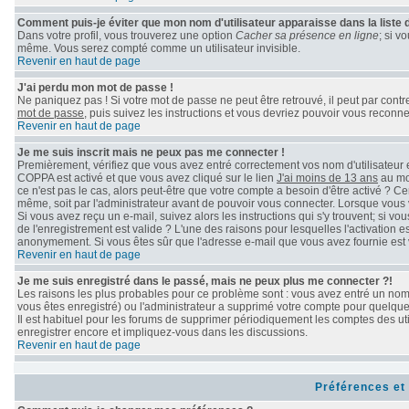
Comment puis-je éviter que mon nom d'utilisateur apparaisse dans la liste de
Dans votre profil, vous trouverez une option
Cacher sa présence en ligne
; si v
même. Vous serez compté comme un utilisateur invisible.
Revenir en haut de page
J'ai perdu mon mot de passe !
Ne paniquez pas ! Si votre mot de passe ne peut être retrouvé, il peut par contre 
mot de passe
, puis suivez les instructions et vous devriez pouvoir vous reconn
Revenir en haut de page
Je me suis inscrit mais ne peux pas me connecter !
Premièrement, vérifiez que vous avez entré correctement vos nom d'utilisateur et 
COPPA est activé et que vous avez cliqué sur le lien
J'ai moins de 13 ans
au mom
ce n'est pas le cas, alors peut-être que votre compte a besoin d'être activé ? C
même, soit par l'administrateur avant de pouvoir vous connecter. Lorsque vous 
Si vous avez reçu un e-mail, suivez alors les instructions qui s'y trouvent; si v
de l'enregistrement est valide ? L'une des raisons pour lesquelles l'activation e
anonymement. Si vous êtes sûr que l'adresse e-mail que vous avez fournie est v
Revenir en haut de page
Je me suis enregistré dans le passé, mais ne peux plus me connecter ?!
Les raisons les plus probables pour ce problème sont : vous avez entré un nom d
vous êtes enregistré) ou l'administrateur a supprimé votre compte pour quelque 
Il est habituel pour les forums de supprimer périodiquement les comptes des uti
enregistrer encore et impliquez-vous dans les discussions.
Revenir en haut de page
Préférences et