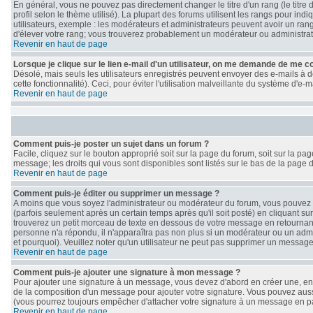
En général, vous ne pouvez pas directement changer le titre d'un rang (le titre 
profil selon le thème utilisé). La plupart des forums utilisent les rangs pour i
utilisateurs, exemple : les modérateurs et administrateurs peuvent avoir un rang
d'élever votre rang; vous trouverez probablement un modérateur ou administra
Revenir en haut de page
Lorsque je clique sur le lien e-mail d'un utilisateur, on me demande de me c
Désolé, mais seuls les utilisateurs enregistrés peuvent envoyer des e-mails à de
cette fonctionnalité). Ceci, pour éviter l'utilisation malveillante du système d'e
Revenir en haut de page
Comment puis-je poster un sujet dans un forum ?
Facile, cliquez sur le bouton approprié soit sur la page du forum, soit sur la p
message; les droits qui vous sont disponibles sont listés sur le bas de la page d
Revenir en haut de page
Comment puis-je éditer ou supprimer un message ?
A moins que vous soyez l'administrateur ou modérateur du forum, vous pouve
(parfois seulement après un certain temps après qu'il soit posté) en cliquant su
trouverez un petit morceau de texte en dessous de votre message en retournant le
personne n'a répondu, il n'apparaîtra pas non plus si un modérateur ou un admin
et pourquoi). Veuillez noter qu'un utilisateur ne peut pas supprimer un messag
Revenir en haut de page
Comment puis-je ajouter une signature à mon message ?
Pour ajouter une signature à un message, vous devez d'abord en créer une, en a
de la composition d'un message pour ajouter votre signature. Vous pouvez auss
(vous pourrez toujours empêcher d'attacher votre signature à un message en par
Revenir en haut de page