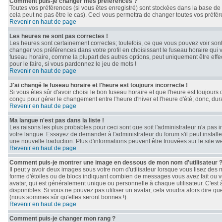
Comment puis-je changer mes préférences ?
Toutes vos préférences (si vous êtes enregistré) sont stockées dans la base de 
cela peut ne pas être le cas). Ceci vous permettra de changer toutes vos préfé
Revenir en haut de page
Les heures ne sont pas correctes !
Les heures sont certainement correctes; toutefois, ce que vous pouvez voir sont 
changer vos préférences dans votre profil en choisissant le fuseau horaire qui 
fuseau horaire, comme la plupart des autres options, peut uniquement être effect
pour le faire, si vous pardonnez le jeu de mots !
Revenir en haut de page
J'ai changé le fuseau horaire et l'heure est toujours incorrecte !
Si vous êtes sûr d'avoir choisi le bon fuseau horaire et que l'heure est toujours 
conçu pour gérer le changement entre l'heure d'hiver et l'heure d'été; donc, dura
Revenir en haut de page
Ma langue n'est pas dans la liste !
Les raisons les plus probables pour ceci sont que soit l'administrateur n'a pas 
votre langue. Essayez de demander à l'administrateur du forum s'il peut installe
une nouvelle traduction. Plus d'informations peuvent être trouvées sur le site 
Revenir en haut de page
Comment puis-je montrer une image en dessous de mon nom d'utilisateur 
Il peut y avoir deux images sous votre nom d'utilisateur lorsque vous lisez de
forme d'étoiles ou de blocs indiquant combien de messages vous avez fait ou v
avatar, qui est généralement unique ou personnelle à chaque utilisateur. C'est à 
disponibles. Si vous ne pouvez pas utiliser un avatar, cela voudra alors dire qu
(nous sommes sûr qu'elles seront bonnes !).
Revenir en haut de page
Comment puis-je changer mon rang ?