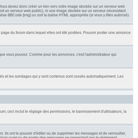
Vous devez donc créer un lien vers votre image stockée sur un serveur web
oit un serveur web public), ni une image stockée sur un serveur nécessitant
balise BBCode [img] ou soit la balise HTML appropriée (si vous y êtes autorisé).
 page du forum dans lequel elles ont été postées. Pouvoir poster une annonce
 que vous pouvez. Comme pour les annonces, c'est l'administrateur qui
uillés et les sondages qui y sont contenus sont cessés automatiquement. Les
m; ceci inclut le réglage des permissions, le bannissement d'utilisateurs, la
 Ils ont le pouvoir d'éditer ou de supprimer les messages et de verrouiller,
u
hors-sujet
ou de poster des messages ne respectant pas le règlement.