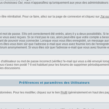
ous choisissez
Oui
, vous n'apparaîtrez qu'uniquement aux yeux des administrateurs
être réinitialisé. Pour ce faire, allez sur la page de connexion et cliquez sur
J'ai o
mot de passe. S'ils ont correctement été entrés, alors il y a deux possibilités. Si 
e vous avez reçues. Si ce n'est pas le cas, alors peut-être que votre compte a beso
vant de pouvoir vous connecter. Lorsque vous vous êtes enregistré, un message aurai
alors êtes-vous bien sûr que l'adresse e-mail que vous avez fournie lors de l'enregistr
 forum anonymement. Si vous êtes sûr que l'adresse e-mail que vous avez fournie es
'utilisateur ou mot de passe incorrect (vérifiez l'e-mail qui vous a été envoyé lor
us n'avez rien posté ? Il est habituel pour les forums de supprimer périodiquement le
les discussions.
Préférences et paramètres des Utilisateurs
données. Pour les modifier, cliquez sur le lien
Profil
(généralement en haut des page