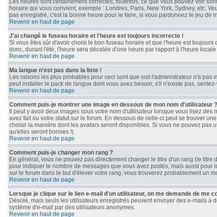
Les heures sont certainement correctes; toutefois, ce que vous pouvez voir sont 
horaire qui vous convient, exemple : Londres, Paris, New York, Sydney, etc. Veui
pas enregistré, c'est la bonne heure pour le faire, si vous pardonnez le jeu de m
Revenir en haut de page
J'ai changé le fuseau horaire et l'heure est toujours incorrecte !
Si vous êtes sûr d'avoir choisi le bon fuseau horaire et que l'heure est toujours
donc, durant l'été, l'heure sera décalée d'une heure par rapport à l'heure locale 
Revenir en haut de page
Ma langue n'est pas dans la liste !
Les raisons les plus probables pour ceci sont que soit l'administrateur n'a pas 
peut installer le pack de langue dont vous avez besoin; s'il n'existe pas, sente
Revenir en haut de page
Comment puis-je montrer une image en dessous de mon nom d'utilisateur 
Il peut y avoir deux images sous votre nom d'utilisateur lorsque vous lisez d
avez fait ou votre statut sur le forum. En dessous de celle-ci peut se trouver u
choisir la manière dont les avatars seront disponibles. Si vous ne pouvez pas u
qu'elles seront bonnes !).
Revenir en haut de page
Comment puis-je changer mon rang ?
En général, vous ne pouvez pas directement changer le titre d'un rang (le titre d
pour indiquer le nombre de messages que vous avez postés, mais aussi pour ident
sur le forum dans le but d'élever votre rang; vous trouverez probablement un 
Revenir en haut de page
Lorsque je clique sur le lien e-mail d'un utilisateur, on me demande de me c
Désolé, mais seuls les utilisateurs enregistrés peuvent envoyer des e-mails à des 
système d'e-mail par des utilisateurs anonymes.
Revenir en haut de page