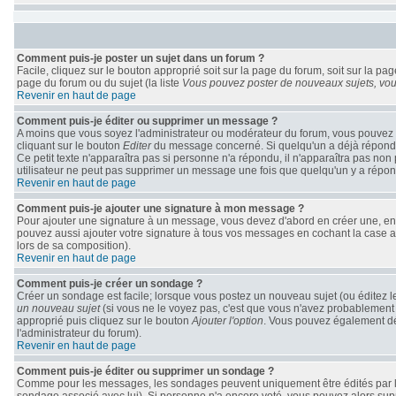
Comment puis-je poster un sujet dans un forum ?
Facile, cliquez sur le bouton approprié soit sur la page du forum, soit sur la pa
page du forum ou du sujet (la liste
Vous pouvez poster de nouveaux sujets, vous
Revenir en haut de page
Comment puis-je éditer ou supprimer un message ?
A moins que vous soyez l'administrateur ou modérateur du forum, vous pouvez 
cliquant sur le bouton
Editer
du message concerné. Si quelqu'un a déjà répondu à
Ce petit texte n'apparaîtra pas si personne n'a répondu, il n'apparaîtra pas non
utilisateur ne peut pas supprimer un message une fois que quelqu'un y a répo
Revenir en haut de page
Comment puis-je ajouter une signature à mon message ?
Pour ajouter une signature à un message, vous devez d'abord en créer une, en a
pouvez aussi ajouter votre signature à tous vos messages en cochant la case ap
lors de sa composition).
Revenir en haut de page
Comment puis-je créer un sondage ?
Créer un sondage est facile; lorsque vous postez un nouveau sujet (ou éditez le
un nouveau sujet
(si vous ne le voyez pas, c'est que vous n'avez probablement 
approprié puis cliquez sur le bouton
Ajouter l'option
. Vous pouvez également défi
l'administrateur du forum).
Revenir en haut de page
Comment puis-je éditer ou supprimer un sondage ?
Comme pour les messages, les sondages peuvent uniquement être édités par le po