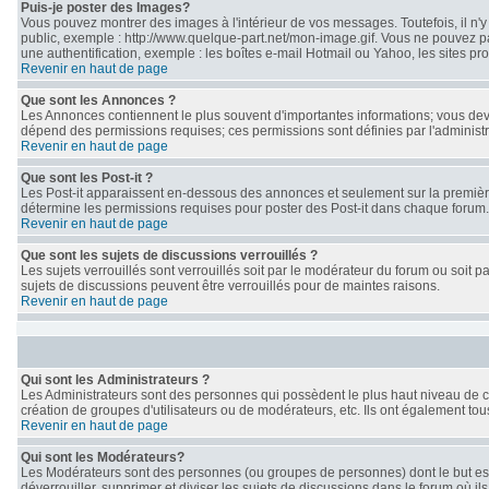
Puis-je poster des Images?
Vous pouvez montrer des images à l'intérieur de vos messages. Toutefois, il n
public, exemple : http://www.quelque-part.net/mon-image.gif. Vous ne pouvez pa
une authentification, exemple : les boîtes e-mail Hotmail ou Yahoo, les sites pr
Revenir en haut de page
Que sont les Annonces ?
Les Annonces contiennent le plus souvent d'importantes informations; vous de
dépend des permissions requises; ces permissions sont définies par l'administr
Revenir en haut de page
Que sont les Post-it ?
Les Post-it apparaissent en-dessous des annonces et seulement sur la première
détermine les permissions requises pour poster des Post-it dans chaque forum.
Revenir en haut de page
Que sont les sujets de discussions verrouillés ?
Les sujets verrouillés sont verrouillés soit par le modérateur du forum ou soit
sujets de discussions peuvent être verrouillés pour de maintes raisons.
Revenir en haut de page
Qui sont les Administrateurs ?
Les Administrateurs sont des personnes qui possèdent le plus haut niveau de con
création de groupes d'utilisateurs ou de modérateurs, etc. Ils ont également to
Revenir en haut de page
Qui sont les Modérateurs?
Les Modérateurs sont des personnes (ou groupes de personnes) dont le but est de
déverrouiller, supprimer et diviser les sujets de discussions dans le forum où 