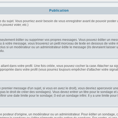
Publication
ge du sujet. Vous pourriez avoir besoin de vous enregistrer avant de pouvoir poster 
 pouvez voter, etc.
)
seulement éditer ou supprimer vos propres messages. Vous pouvez éditer un messag
 votre message, vous trouverez un petit morceau de texte en dessous de votre mes
 plus si un modérateur ou un administrateur édite le message (ils devraient laisser 
ndu.
llant dans votre profil. Une fois créée, vous pouvez cocher la case
Attacher sa si
propriée dans votre profil (vous pourrez toujours empêcher d'attacher votre signa
 premier message d'un sujet, si vous en avez le droit), vous devriez apercevoir un
pas le droit de créer des sondages). Vous devez entrer un titre pour le sondage e
nir une date limite pour le sondage; 0 est un sondage infini. Il y a une limite pour 
steur d'origine, un modérateur ou un administrateur. Pour éditer un sondage, cliq