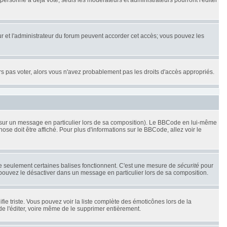
ersonne a déjà voté, seuls les modérateurs et administrateurs pourront l'éditer
teur et l'administrateur du forum peuvent accorder cet accès; vous pouvez les
urs pas voter, alors vous n'avez probablement pas les droits d'accès appropriés.
r sur un message en particulier lors de sa composition). Le BBCode en lui-même
hose doit être affiché. Pour plus d'informations sur le BBCode, allez voir le
que seulement certaines balises fonctionnent. C'est une mesure de
sécurité
pour
 pouvez le désactiver dans un message en particulier lors de sa composition.
ifie triste. Vous pouvez voir la liste complète des émoticônes lors de la
de l'éditer, voire même de le supprimer entièrement.