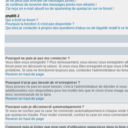
Je ne peux pas envoyer de messages privés !
Je continue de recevoir des messages privés non-désirés !
J'ai reçu un e-mail abusif ou de spamming de quelqu'un sur ce forum !
phpBB 2
Qui a écrit ce forum ?
Pourquoi la fonction X n'est pas disponible ?
Qui dois-je contacter à propos des questions d'abus ou de légalité relatif à ce 
Pourquoi ne puis-je pas me connecter ?
Vous êtes-vous enregistré ? Plus sérieusement, vous devez vous enregistrer afi
forum pour en découvrir la raison. Si vous vous êtes enregistré et que vous n'êt
problème. Si cela ne fonctionne toujours pas, contactez l'administrateur du forum
Revenir en haut de page
Pourquoi n'ai-je pas besoin de m'enregistrer ?
Vous pouvez ne pas en avoir besoin; c'est à l'administrateur de décider si vou
additionnelles non-disponibles pour les invités tels que le choix d'une image ava
donc recommandé de le faire.
Revenir en haut de page
Pourquoi suis-je déconnecté automatiquement ?
Si vous ne cochez pas la case
Se connecter automatiquement à chaque visite
l
par quelqu'un d'autre. Pour rester connecté, cochez la case en vous connectant;
Revenir en haut de page
Comment puis-je éviter que mon nom d'utilisateur apparaisse dans la liste de