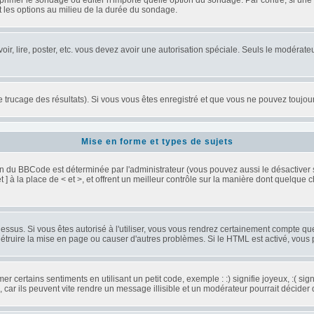
rimer le sondage ou éditer n'importe quelle option du sondage. Par contre, si une p
t les options au milieu de la durée du sondage.
voir, lire, poster, etc. vous devez avoir une autorisation spéciale. Seuls le modéra
le trucage des résultats). Si vous vous êtes enregistré et que vous ne pouvez toujo
Mise en forme et types de sujets
ion du BBCode est déterminée par l'administrateur (vous pouvez aussi le désactive
] à la place de < et >, et offrent un meilleur contrôle sur la manière dont quelque c
dessus. Si vous êtes autorisé à l'utiliser, vous vous rendrez certainement compte 
 détruire la mise en page ou causer d'autres problèmes. Si le HTML est activé, vous
 certains sentiments en utilisant un petit code, exemple : :) signifie joyeux, :( sign
ar ils peuvent vite rendre un message illisible et un modérateur pourrait décider 