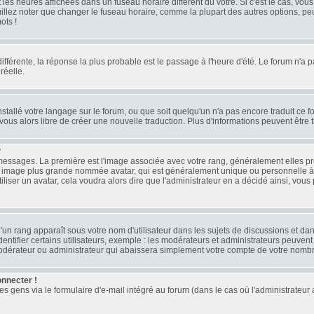
les heures affichées dans un fuseau horaire différent du vôtre. Si c'est le cas, vou
llez noter que changer le fuseau horaire, comme la plupart des autres options, peut
ots !
 différente, la réponse la plus probable est le passage à l'heure d'été. Le forum n'a 
réelle.
installé votre langage sur le forum, ou que soit quelqu'un n'a pas encore traduit ce
z-vous alors libre de créer une nouvelle traduction. Plus d'informations peuvent être
?
es messages. La première est l'image associée avec votre rang, généralement elles 
ne image plus grande nommée avatar, qui est généralement unique ou personnelle à ch
tiliser un avatar, cela voudra alors dire que l'administrateur en a décidé ainsi, v
'un rang apparaît sous votre nom d'utilisateur dans les sujets de discussions et dans 
ifier certains utilisateurs, exemple : les modérateurs et administrateurs peuvent a
modérateur ou administrateur qui abaissera simplement votre compte de votre nomb
onnecter !
gens via le formulaire d'e-mail intégré au forum (dans le cas où l'administrateur aura