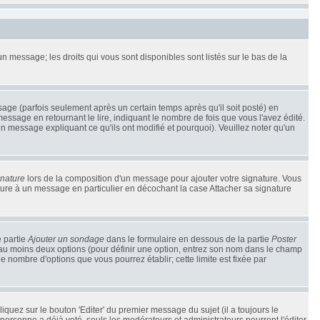
un message; les droits qui vous sont disponibles sont listés sur le bas de la
e (parfois seulement après un certain temps après qu'il soit posté) en
sage en retournant le lire, indiquant le nombre de fois que vous l'avez édité.
un message expliquant ce qu'ils ont modifié et pourquoi). Veuillez noter qu'un
gnature
lors de la composition d'un message pour ajouter votre signature. Vous
ture à un message en particulier en décochant la case Attacher sa signature
e partie
Ajouter un sondage
dans le formulaire en dessous de la partie
Poster
t au moins deux options (pour définir une option, entrez son nom dans le champ
le nombre d'options que vous pourrez établir; cette limite est fixée par
uez sur le bouton 'Editer' du premier message du sujet (il a toujours le