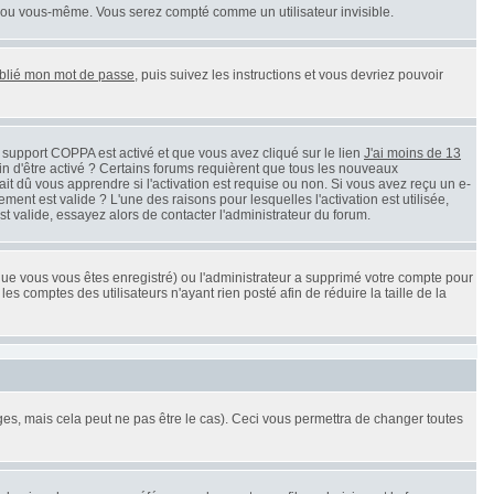
 ou vous-même. Vous serez compté comme un utilisateur invisible.
ublié mon mot de passe
, puis suivez les instructions et vous devriez pouvoir
le support COPPA est activé et que vous avez cliqué sur le lien
J'ai moins de 13
in d'être activé ? Certains forums requièrent que tous les nouveaux
t dû vous apprendre si l'activation est requise ou non. Si vous avez reçu un e-
ement est valide ? L'une des raisons pour lesquelles l'activation est utilisée,
t valide, essayez alors de contacter l'administrateur du forum.
sque vous vous êtes enregistré) ou l'administrateur a supprimé votre compte pour
s comptes des utilisateurs n'ayant rien posté afin de réduire la taille de la
s, mais cela peut ne pas être le cas). Ceci vous permettra de changer toutes