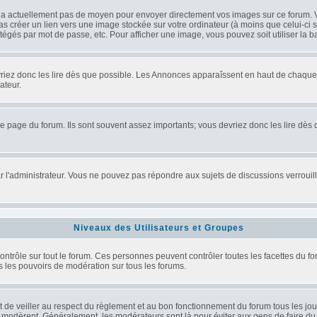
'y a actuellement pas de moyen pour envoyer directement vos images sur ce forum. 
s créer un lien vers une image stockée sur votre ordinateur (à moins que celui-ci s
otégés par mot de passe, etc. Pour afficher une image, vous pouvez soit utiliser la 
vriez donc les lire dès que possible. Les Annonces apparaîssent en haut de chaque
ateur.
 page du forum. Ils sont souvent assez importants; vous devriez donc les lire dès
 par l'administrateur. Vous ne pouvez pas répondre aux sujets de discussions verro
Niveaux des Utilisateurs et Groupes
trôle sur tout le forum. Ces personnes peuvent contrôler toutes les facettes du foru
us les pouvoirs de modération sur tous les forums.
 veiller au respect du règlement et au bon fonctionnement du forum tous les jours.
ils modèrent. Généralement, les modérateurs sont là pour éviter aux gens de faire d