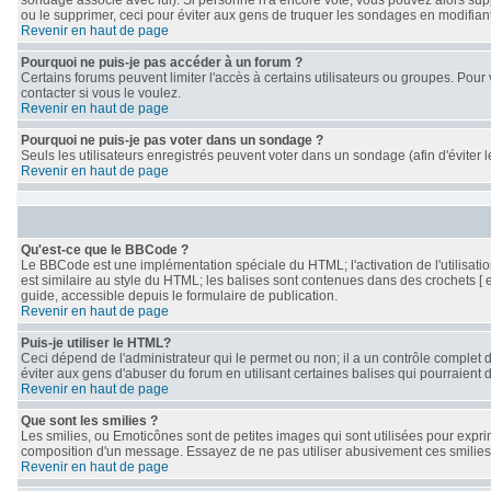
sondage associé avec lui). Si personne n'a encore voté, vous pouvez alors supp
ou le supprimer, ceci pour éviter aux gens de truquer les sondages en modifian
Revenir en haut de page
Pourquoi ne puis-je pas accéder à un forum ?
Certains forums peuvent limiter l'accès à certains utilisateurs ou groupes. Pour 
contacter si vous le voulez.
Revenir en haut de page
Pourquoi ne puis-je pas voter dans un sondage ?
Seuls les utilisateurs enregistrés peuvent voter dans un sondage (afin d'éviter 
Revenir en haut de page
Qu'est-ce que le BBCode ?
Le BBCode est une implémentation spéciale du HTML; l'activation de l'utilisat
est similaire au style du HTML; les balises sont contenues dans des crochets [ et 
guide, accessible depuis le formulaire de publication.
Revenir en haut de page
Puis-je utiliser le HTML?
Ceci dépend de l'administrateur qui le permet ou non; il a un contrôle complet 
éviter aux gens d'abuser du forum en utilisant certaines balises qui pourraient
Revenir en haut de page
Que sont les smilies ?
Les smilies, ou Emoticônes sont de petites images qui sont utilisées pour exprimer
composition d'un message. Essayez de ne pas utiliser abusivement ces smilies, c
Revenir en haut de page