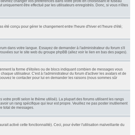
s devriez changer vos préférences dans votre profil en choisissant le fuseau
 uniquement être effectué par les utilisateurs enregistrés. Donc, si vous n'êtes
pas été conçu pour gérer le changement entre l'heure d'hiver et l'heure d'été;
 forum dans votre langue. Essayez de demander à l'administrateur du forum s'il
 trouvées sur le site web du groupe phpBB (allez voir le lien en bas des pages).
prennent la forme d'étoiles ou de blocs indiquant combien de messages vous
aque utilisateur. C'est à l'administrateur du forum d'activer les avatars et de
ous pouvez le contacter pour lui en demander les raisons (nous sommes sûr
votre profil selon le thème utilisé). La plupart des forums utilisent les rangs
voir un rang spécifique qui leur est propre. Veuillez ne pas poster inutilement
re total de messages.
it activé cette fonctionnalité). Ceci, pour éviter l'utilisation malveillante du