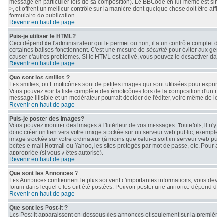
message en particulier lors de sa composition). Le BBCode en lui-même est simil
>, et offrent un meilleur contrôle sur la manière dont quelque chose doit être af
formulaire de publication.
Revenir en haut de page
Puis-je utiliser le HTML?
Ceci dépend de l'administrateur qui le permet ou non; il a un contrôle complet 
certaines balises fonctionnent. C'est une mesure de
sécurité
pour éviter aux gen
causer d'autres problèmes. Si le HTML est activé, vous pouvez le désactiver da
Revenir en haut de page
Que sont les smilies ?
Les smilies, ou Emoticônes sont de petites images qui sont utilisées pour exprimer 
Vous pouvez voir la liste complète des émoticônes lors de la composition d'un 
message illisible et un modérateur pourrait décider de l'éditer, voire même de 
Revenir en haut de page
Puis-je poster des Images?
Vous pouvez montrer des images à l'intérieur de vos messages. Toutefois, il n
donc créer un lien vers votre image stockée sur un serveur web public, exemple
image stockée sur votre ordinateur (à moins que celui-ci soit un serveur web pu
boîtes e-mail Hotmail ou Yahoo, les sites protégés par mot de passe, etc. Pour 
appropriée (si vous y êtes autorisé).
Revenir en haut de page
Que sont les Annonces ?
Les Annonces contiennent le plus souvent d'importantes informations; vous de
forum dans lequel elles ont été postées. Pouvoir poster une annonce dépend des
Revenir en haut de page
Que sont les Post-it ?
Les Post-it apparaissent en-dessous des annonces et seulement sur la première