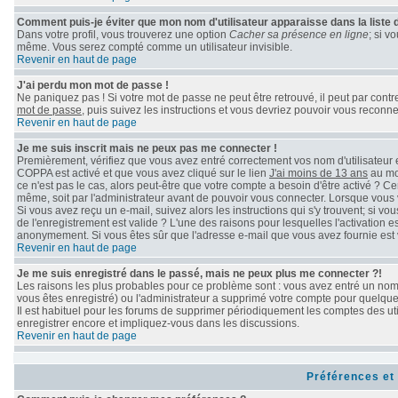
Comment puis-je éviter que mon nom d'utilisateur apparaisse dans la liste de
Dans votre profil, vous trouverez une option
Cacher sa présence en ligne
; si v
même. Vous serez compté comme un utilisateur invisible.
Revenir en haut de page
J'ai perdu mon mot de passe !
Ne paniquez pas ! Si votre mot de passe ne peut être retrouvé, il peut par contre 
mot de passe
, puis suivez les instructions et vous devriez pouvoir vous reconn
Revenir en haut de page
Je me suis inscrit mais ne peux pas me connecter !
Premièrement, vérifiez que vous avez entré correctement vos nom d'utilisateur et 
COPPA est activé et que vous avez cliqué sur le lien
J'ai moins de 13 ans
au mom
ce n'est pas le cas, alors peut-être que votre compte a besoin d'être activé ? C
même, soit par l'administrateur avant de pouvoir vous connecter. Lorsque vous 
Si vous avez reçu un e-mail, suivez alors les instructions qui s'y trouvent; si v
de l'enregistrement est valide ? L'une des raisons pour lesquelles l'activation e
anonymement. Si vous êtes sûr que l'adresse e-mail que vous avez fournie est v
Revenir en haut de page
Je me suis enregistré dans le passé, mais ne peux plus me connecter ?!
Les raisons les plus probables pour ce problème sont : vous avez entré un nom d
vous êtes enregistré) ou l'administrateur a supprimé votre compte pour quelque 
Il est habituel pour les forums de supprimer périodiquement les comptes des uti
enregistrer encore et impliquez-vous dans les discussions.
Revenir en haut de page
Préférences et