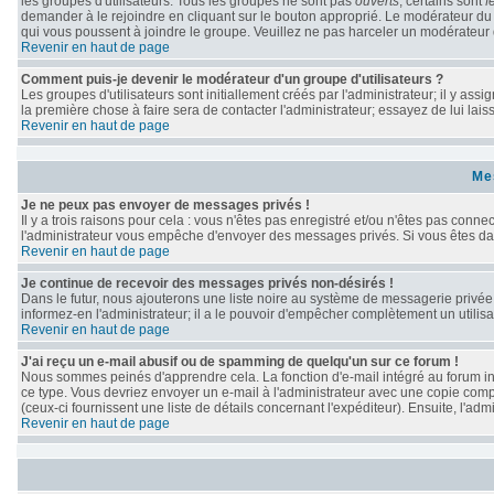
les groupes d'utilisateurs. Tous les groupes ne sont pas
ouverts
; certains sont
f
demander à le rejoindre en cliquant sur le bouton approprié. Le modérateur du
qui vous poussent à joindre le groupe. Veuillez ne pas harceler un modérateur 
Revenir en haut de page
Comment puis-je devenir le modérateur d'un groupe d'utilisateurs ?
Les groupes d'utilisateurs sont initiallement créés par l'administrateur; il y as
la première chose à faire sera de contacter l'administrateur; essayez de lui lai
Revenir en haut de page
Me
Je ne peux pas envoyer de messages privés !
Il y a trois raisons pour cela : vous n'êtes pas enregistré et/ou n'êtes pas conne
l'administrateur vous empêche d'envoyer des messages privés. Si vous êtes dans
Revenir en haut de page
Je continue de recevoir des messages privés non-désirés !
Dans le futur, nous ajouterons une liste noire au système de messagerie privé
informez-en l'administrateur; il a le pouvoir d'empêcher complètement un utili
Revenir en haut de page
J'ai reçu un e-mail abusif ou de spamming de quelqu'un sur ce forum !
Nous sommes peinés d'apprendre cela. La fonction d'e-mail intégré au forum in
ce type. Vous devriez envoyer un e-mail à l'administrateur avec une copie compl
(ceux-ci fournissent une liste de détails concernant l'expéditeur). Ensuite, l'a
Revenir en haut de page