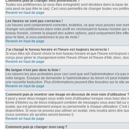
Comment puis-je changer mes préférences ?
Toutes vos préférences (si vous êtes enregistré) sont stockées dans la base de 
cela peut ne pas être le cas). Ceci vous permettra de changer toutes vos préfé
Revenir en haut de page
Les heures ne sont pas correctes !
Les heures sont certainement correctes; toutefois, ce que vous pouvez voir sont 
changer vos préférences dans votre profil en choisissant le fuseau horaire qui 
fuseau horaire, comme la plupart des autres options, peut uniquement être effect
pour le faire, si vous pardonnez le jeu de mots !
Revenir en haut de page
J'ai changé le fuseau horaire et l'heure est toujours incorrecte !
Si vous êtes sûr d'avoir choisi le bon fuseau horaire et que l'heure est toujours 
conçu pour gérer le changement entre l'heure d'hiver et l'heure d'été; donc, dura
Revenir en haut de page
Ma langue n'est pas dans la liste !
Les raisons les plus probables pour ceci sont que soit l'administrateur n'a pas 
votre langue. Essayez de demander à l'administrateur du forum s'il peut installe
une nouvelle traduction. Plus d'informations peuvent être trouvées sur le site 
Revenir en haut de page
Comment puis-je montrer une image en dessous de mon nom d'utilisateur 
Il peut y avoir deux images sous votre nom d'utilisateur lorsque vous lisez de
forme d'étoiles ou de blocs indiquant combien de messages vous avez fait ou v
avatar, qui est généralement unique ou personnelle à chaque utilisateur. C'est à 
disponibles. Si vous ne pouvez pas utiliser un avatar, cela voudra alors dire qu
(nous sommes sûr qu'elles seront bonnes !).
Revenir en haut de page
Comment puis-je changer mon rang ?