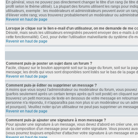
En général, vous ne pouvez pas directement changer le titre d'un rang (le titre 
profil selon le thème utilisé). La plupart des forums utilisent les rangs pour i
utilisateurs, exemple : les modérateurs et administrateurs peuvent avoir un rang
d'élever votre rang; vous trouverez probablement un modérateur ou administra
Revenir en haut de page
Lorsque je clique sur le lien e-mail d'un utilisateur, on me demande de me c
Désolé, mais seuls les utilisateurs enregistrés peuvent envoyer des e-mails à de
cette fonctionnalité). Ceci, pour éviter l'utilisation malveillante du système d'e
Revenir en haut de page
Comment puis-je poster un sujet dans un forum ?
Facile, cliquez sur le bouton approprié soit sur la page du forum, soit sur la p
message; les droits qui vous sont disponibles sont listés sur le bas de la page d
Revenir en haut de page
Comment puis-je éditer ou supprimer un message ?
A moins que vous soyez l'administrateur ou modérateur du forum, vous pouve
(parfois seulement après un certain temps après qu'il soit posté) en cliquant su
trouverez un petit morceau de texte en dessous de votre message en retournant le
personne n'a répondu, il n'apparaîtra pas non plus si un modérateur ou un admin
et pourquoi). Veuillez noter qu'un utilisateur ne peut pas supprimer un messag
Revenir en haut de page
Comment puis-je ajouter une signature à mon message ?
Pour ajouter une signature à un message, vous devez d'abord en créer une, en a
de la composition d'un message pour ajouter votre signature. Vous pouvez auss
(vous pourrez toujours empêcher d'attacher votre signature à un message en par
Revenir en haut de page