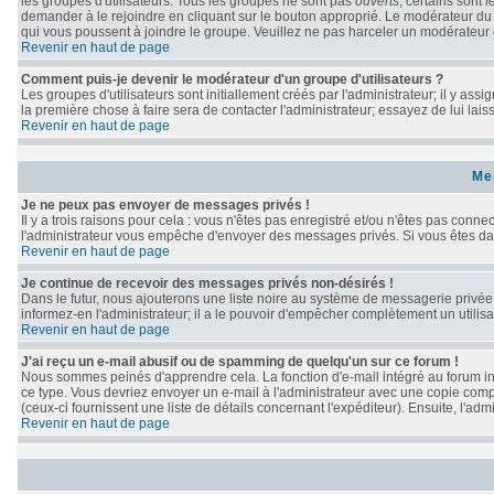
les groupes d'utilisateurs. Tous les groupes ne sont pas
ouverts
; certains sont
f
demander à le rejoindre en cliquant sur le bouton approprié. Le modérateur du
qui vous poussent à joindre le groupe. Veuillez ne pas harceler un modérateur 
Revenir en haut de page
Comment puis-je devenir le modérateur d'un groupe d'utilisateurs ?
Les groupes d'utilisateurs sont initiallement créés par l'administrateur; il y as
la première chose à faire sera de contacter l'administrateur; essayez de lui lai
Revenir en haut de page
Me
Je ne peux pas envoyer de messages privés !
Il y a trois raisons pour cela : vous n'êtes pas enregistré et/ou n'êtes pas conne
l'administrateur vous empêche d'envoyer des messages privés. Si vous êtes dans
Revenir en haut de page
Je continue de recevoir des messages privés non-désirés !
Dans le futur, nous ajouterons une liste noire au système de messagerie privé
informez-en l'administrateur; il a le pouvoir d'empêcher complètement un utili
Revenir en haut de page
J'ai reçu un e-mail abusif ou de spamming de quelqu'un sur ce forum !
Nous sommes peinés d'apprendre cela. La fonction d'e-mail intégré au forum in
ce type. Vous devriez envoyer un e-mail à l'administrateur avec une copie compl
(ceux-ci fournissent une liste de détails concernant l'expéditeur). Ensuite, l'a
Revenir en haut de page