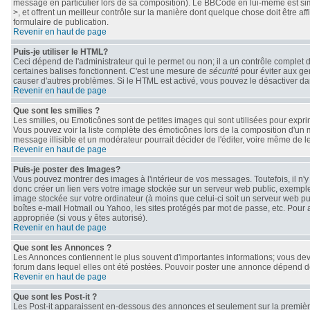
message en particulier lors de sa composition). Le BBCode en lui-même est simil
>, et offrent un meilleur contrôle sur la manière dont quelque chose doit être af
formulaire de publication.
Revenir en haut de page
Puis-je utiliser le HTML?
Ceci dépend de l'administrateur qui le permet ou non; il a un contrôle complet 
certaines balises fonctionnent. C'est une mesure de
sécurité
pour éviter aux gen
causer d'autres problèmes. Si le HTML est activé, vous pouvez le désactiver da
Revenir en haut de page
Que sont les smilies ?
Les smilies, ou Emoticônes sont de petites images qui sont utilisées pour exprimer 
Vous pouvez voir la liste complète des émoticônes lors de la composition d'un 
message illisible et un modérateur pourrait décider de l'éditer, voire même de 
Revenir en haut de page
Puis-je poster des Images?
Vous pouvez montrer des images à l'intérieur de vos messages. Toutefois, il n
donc créer un lien vers votre image stockée sur un serveur web public, exemple
image stockée sur votre ordinateur (à moins que celui-ci soit un serveur web pu
boîtes e-mail Hotmail ou Yahoo, les sites protégés par mot de passe, etc. Pour 
appropriée (si vous y êtes autorisé).
Revenir en haut de page
Que sont les Annonces ?
Les Annonces contiennent le plus souvent d'importantes informations; vous de
forum dans lequel elles ont été postées. Pouvoir poster une annonce dépend des
Revenir en haut de page
Que sont les Post-it ?
Les Post-it apparaissent en-dessous des annonces et seulement sur la première