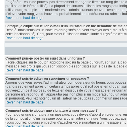
En général, vous ne pouvez pas directement changer le titre d'un rang (le titre 
profil selon le thème utilisé). La plupart des forums utilisent les rangs pour i
utilisateurs, exemple : les modérateurs et administrateurs peuvent avoir un rang
d'élever votre rang; vous trouverez probablement un modérateur ou administra
Revenir en haut de page
Lorsque je clique sur le lien e-mail d'un utilisateur, on me demande de me c
Désolé, mais seuls les utilisateurs enregistrés peuvent envoyer des e-mails à de
cette fonctionnalité). Ceci, pour éviter l'utilisation malveillante du système d'e
Revenir en haut de page
Comment puis-je poster un sujet dans un forum ?
Facile, cliquez sur le bouton approprié soit sur la page du forum, soit sur la p
message; les droits qui vous sont disponibles sont listés sur le bas de la page d
Revenir en haut de page
Comment puis-je éditer ou supprimer un message ?
A moins que vous soyez l'administrateur ou modérateur du forum, vous pouve
(parfois seulement après un certain temps après qu'il soit posté) en cliquant su
trouverez un petit morceau de texte en dessous de votre message en retournant le
personne n'a répondu, il n'apparaîtra pas non plus si un modérateur ou un admin
et pourquoi). Veuillez noter qu'un utilisateur ne peut pas supprimer un messag
Revenir en haut de page
Comment puis-je ajouter une signature à mon message ?
Pour ajouter une signature à un message, vous devez d'abord en créer une, en a
de la composition d'un message pour ajouter votre signature. Vous pouvez auss
(vous pourrez toujours empêcher d'attacher votre signature à un message en par
Revenir en haut de page