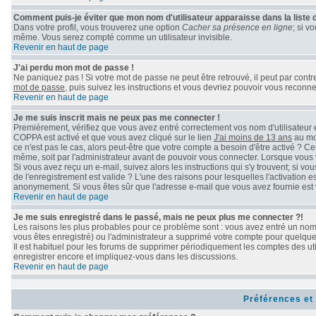
Comment puis-je éviter que mon nom d'utilisateur apparaisse dans la liste de
Dans votre profil, vous trouverez une option
Cacher sa présence en ligne
; si v
même. Vous serez compté comme un utilisateur invisible.
Revenir en haut de page
J'ai perdu mon mot de passe !
Ne paniquez pas ! Si votre mot de passe ne peut être retrouvé, il peut par contre 
mot de passe
, puis suivez les instructions et vous devriez pouvoir vous reconn
Revenir en haut de page
Je me suis inscrit mais ne peux pas me connecter !
Premièrement, vérifiez que vous avez entré correctement vos nom d'utilisateur et 
COPPA est activé et que vous avez cliqué sur le lien
J'ai moins de 13 ans
au mom
ce n'est pas le cas, alors peut-être que votre compte a besoin d'être activé ? C
même, soit par l'administrateur avant de pouvoir vous connecter. Lorsque vous 
Si vous avez reçu un e-mail, suivez alors les instructions qui s'y trouvent; si v
de l'enregistrement est valide ? L'une des raisons pour lesquelles l'activation e
anonymement. Si vous êtes sûr que l'adresse e-mail que vous avez fournie est v
Revenir en haut de page
Je me suis enregistré dans le passé, mais ne peux plus me connecter ?!
Les raisons les plus probables pour ce problème sont : vous avez entré un nom d
vous êtes enregistré) ou l'administrateur a supprimé votre compte pour quelque 
Il est habituel pour les forums de supprimer périodiquement les comptes des uti
enregistrer encore et impliquez-vous dans les discussions.
Revenir en haut de page
Préférences et