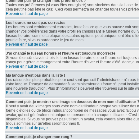
Comment puis-je changer mes préférences ?
Toutes vos préférences (si vous êtes enregistré) sont stockées dans la base de 
cela peut ne pas être le cas). Ceci vous permettra de changer toutes vos préfé
Revenir en haut de page
Les heures ne sont pas correctes !
Les heures sont certainement correctes; toutefois, ce que vous pouvez voir sont 
changer vos préférences dans votre profil en choisissant le fuseau horaire qui 
fuseau horaire, comme la plupart des autres options, peut uniquement être effect
pour le faire, si vous pardonnez le jeu de mots !
Revenir en haut de page
J'ai changé le fuseau horaire et l'heure est toujours incorrecte !
Si vous êtes sûr d'avoir choisi le bon fuseau horaire et que l'heure est toujours 
conçu pour gérer le changement entre l'heure d'hiver et l'heure d'été; donc, dura
Revenir en haut de page
Ma langue n'est pas dans la liste !
Les raisons les plus probables pour ceci sont que soit l'administrateur n'a pas 
votre langue. Essayez de demander à l'administrateur du forum s'il peut installe
une nouvelle traduction. Plus d'informations peuvent être trouvées sur le site 
Revenir en haut de page
Comment puis-je montrer une image en dessous de mon nom d'utilisateur 
Il peut y avoir deux images sous votre nom d'utilisateur lorsque vous lisez de
forme d'étoiles ou de blocs indiquant combien de messages vous avez fait ou v
avatar, qui est généralement unique ou personnelle à chaque utilisateur. C'est à 
disponibles. Si vous ne pouvez pas utiliser un avatar, cela voudra alors dire qu
(nous sommes sûr qu'elles seront bonnes !).
Revenir en haut de page
Comment puis-je changer mon rang ?