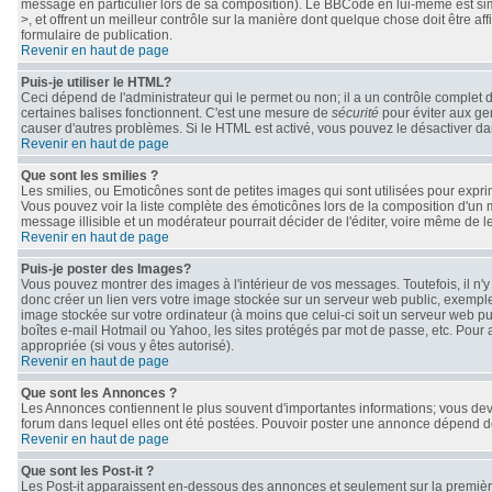
message en particulier lors de sa composition). Le BBCode en lui-même est simil
>, et offrent un meilleur contrôle sur la manière dont quelque chose doit être af
formulaire de publication.
Revenir en haut de page
Puis-je utiliser le HTML?
Ceci dépend de l'administrateur qui le permet ou non; il a un contrôle complet 
certaines balises fonctionnent. C'est une mesure de
sécurité
pour éviter aux gen
causer d'autres problèmes. Si le HTML est activé, vous pouvez le désactiver da
Revenir en haut de page
Que sont les smilies ?
Les smilies, ou Emoticônes sont de petites images qui sont utilisées pour exprimer 
Vous pouvez voir la liste complète des émoticônes lors de la composition d'un 
message illisible et un modérateur pourrait décider de l'éditer, voire même de 
Revenir en haut de page
Puis-je poster des Images?
Vous pouvez montrer des images à l'intérieur de vos messages. Toutefois, il n
donc créer un lien vers votre image stockée sur un serveur web public, exemple
image stockée sur votre ordinateur (à moins que celui-ci soit un serveur web pu
boîtes e-mail Hotmail ou Yahoo, les sites protégés par mot de passe, etc. Pour 
appropriée (si vous y êtes autorisé).
Revenir en haut de page
Que sont les Annonces ?
Les Annonces contiennent le plus souvent d'importantes informations; vous de
forum dans lequel elles ont été postées. Pouvoir poster une annonce dépend des
Revenir en haut de page
Que sont les Post-it ?
Les Post-it apparaissent en-dessous des annonces et seulement sur la première