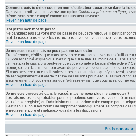
Comment puis-je éviter que mon nom d'utilisateur apparaisse dans la liste de
Dans votre profil, vous trouverez une option
Cacher sa présence en ligne
; si v
même. Vous serez compté comme un utilisateur invisible.
Revenir en haut de page
J'ai perdu mon mot de passe !
Ne paniquez pas ! Si votre mot de passe ne peut être retrouvé, il peut par contre 
mot de passe
, puis suivez les instructions et vous devriez pouvoir vous reconn
Revenir en haut de page
Je me suis inscrit mais ne peux pas me connecter !
Premièrement, vérifiez que vous avez entré correctement vos nom d'utilisateur et 
COPPA est activé et que vous avez cliqué sur le lien
J'ai moins de 13 ans
au mom
ce n'est pas le cas, alors peut-être que votre compte a besoin d'être activé ? C
même, soit par l'administrateur avant de pouvoir vous connecter. Lorsque vous 
Si vous avez reçu un e-mail, suivez alors les instructions qui s'y trouvent; si v
de l'enregistrement est valide ? L'une des raisons pour lesquelles l'activation e
anonymement. Si vous êtes sûr que l'adresse e-mail que vous avez fournie est v
Revenir en haut de page
Je me suis enregistré dans le passé, mais ne peux plus me connecter ?!
Les raisons les plus probables pour ce problème sont : vous avez entré un nom d
vous êtes enregistré) ou l'administrateur a supprimé votre compte pour quelque 
Il est habituel pour les forums de supprimer périodiquement les comptes des uti
enregistrer encore et impliquez-vous dans les discussions.
Revenir en haut de page
Préférences et