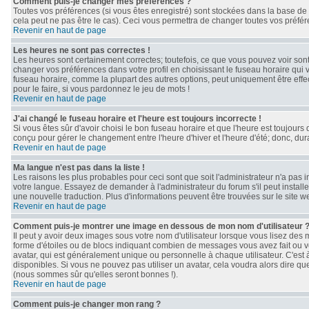
Comment puis-je changer mes préférences ?
Toutes vos préférences (si vous êtes enregistré) sont stockées dans la base de 
cela peut ne pas être le cas). Ceci vous permettra de changer toutes vos préfé
Revenir en haut de page
Les heures ne sont pas correctes !
Les heures sont certainement correctes; toutefois, ce que vous pouvez voir sont 
changer vos préférences dans votre profil en choisissant le fuseau horaire qui 
fuseau horaire, comme la plupart des autres options, peut uniquement être effect
pour le faire, si vous pardonnez le jeu de mots !
Revenir en haut de page
J'ai changé le fuseau horaire et l'heure est toujours incorrecte !
Si vous êtes sûr d'avoir choisi le bon fuseau horaire et que l'heure est toujours 
conçu pour gérer le changement entre l'heure d'hiver et l'heure d'été; donc, dura
Revenir en haut de page
Ma langue n'est pas dans la liste !
Les raisons les plus probables pour ceci sont que soit l'administrateur n'a pas 
votre langue. Essayez de demander à l'administrateur du forum s'il peut installe
une nouvelle traduction. Plus d'informations peuvent être trouvées sur le site 
Revenir en haut de page
Comment puis-je montrer une image en dessous de mon nom d'utilisateur 
Il peut y avoir deux images sous votre nom d'utilisateur lorsque vous lisez de
forme d'étoiles ou de blocs indiquant combien de messages vous avez fait ou v
avatar, qui est généralement unique ou personnelle à chaque utilisateur. C'est à 
disponibles. Si vous ne pouvez pas utiliser un avatar, cela voudra alors dire qu
(nous sommes sûr qu'elles seront bonnes !).
Revenir en haut de page
Comment puis-je changer mon rang ?