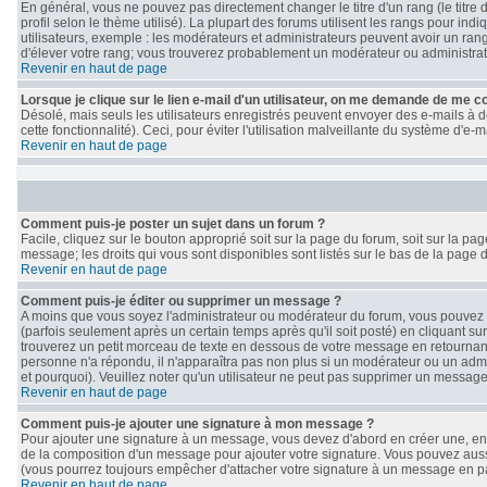
En général, vous ne pouvez pas directement changer le titre d'un rang (le titre 
profil selon le thème utilisé). La plupart des forums utilisent les rangs pour i
utilisateurs, exemple : les modérateurs et administrateurs peuvent avoir un rang
d'élever votre rang; vous trouverez probablement un modérateur ou administra
Revenir en haut de page
Lorsque je clique sur le lien e-mail d'un utilisateur, on me demande de me c
Désolé, mais seuls les utilisateurs enregistrés peuvent envoyer des e-mails à de
cette fonctionnalité). Ceci, pour éviter l'utilisation malveillante du système d'e
Revenir en haut de page
Comment puis-je poster un sujet dans un forum ?
Facile, cliquez sur le bouton approprié soit sur la page du forum, soit sur la p
message; les droits qui vous sont disponibles sont listés sur le bas de la page d
Revenir en haut de page
Comment puis-je éditer ou supprimer un message ?
A moins que vous soyez l'administrateur ou modérateur du forum, vous pouve
(parfois seulement après un certain temps après qu'il soit posté) en cliquant su
trouverez un petit morceau de texte en dessous de votre message en retournant le
personne n'a répondu, il n'apparaîtra pas non plus si un modérateur ou un admin
et pourquoi). Veuillez noter qu'un utilisateur ne peut pas supprimer un messag
Revenir en haut de page
Comment puis-je ajouter une signature à mon message ?
Pour ajouter une signature à un message, vous devez d'abord en créer une, en a
de la composition d'un message pour ajouter votre signature. Vous pouvez auss
(vous pourrez toujours empêcher d'attacher votre signature à un message en par
Revenir en haut de page