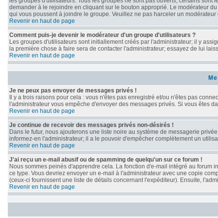
les groupes d'utilisateurs. Tous les groupes ne sont pas
ouverts
; certains sont
f
demander à le rejoindre en cliquant sur le bouton approprié. Le modérateur du
qui vous poussent à joindre le groupe. Veuillez ne pas harceler un modérateur 
Revenir en haut de page
Comment puis-je devenir le modérateur d'un groupe d'utilisateurs ?
Les groupes d'utilisateurs sont initiallement créés par l'administrateur; il y as
la première chose à faire sera de contacter l'administrateur; essayez de lui lai
Revenir en haut de page
Me
Je ne peux pas envoyer de messages privés !
Il y a trois raisons pour cela : vous n'êtes pas enregistré et/ou n'êtes pas conne
l'administrateur vous empêche d'envoyer des messages privés. Si vous êtes dans
Revenir en haut de page
Je continue de recevoir des messages privés non-désirés !
Dans le futur, nous ajouterons une liste noire au système de messagerie privé
informez-en l'administrateur; il a le pouvoir d'empêcher complètement un utili
Revenir en haut de page
J'ai reçu un e-mail abusif ou de spamming de quelqu'un sur ce forum !
Nous sommes peinés d'apprendre cela. La fonction d'e-mail intégré au forum in
ce type. Vous devriez envoyer un e-mail à l'administrateur avec une copie compl
(ceux-ci fournissent une liste de détails concernant l'expéditeur). Ensuite, l'a
Revenir en haut de page