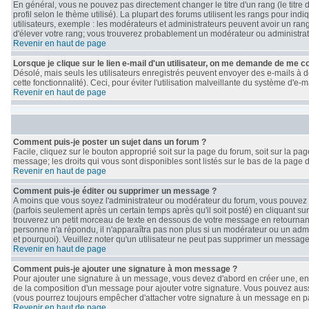
En général, vous ne pouvez pas directement changer le titre d'un rang (le titre 
profil selon le thème utilisé). La plupart des forums utilisent les rangs pour i
utilisateurs, exemple : les modérateurs et administrateurs peuvent avoir un rang
d'élever votre rang; vous trouverez probablement un modérateur ou administra
Revenir en haut de page
Lorsque je clique sur le lien e-mail d'un utilisateur, on me demande de me c
Désolé, mais seuls les utilisateurs enregistrés peuvent envoyer des e-mails à de
cette fonctionnalité). Ceci, pour éviter l'utilisation malveillante du système d'e
Revenir en haut de page
Comment puis-je poster un sujet dans un forum ?
Facile, cliquez sur le bouton approprié soit sur la page du forum, soit sur la p
message; les droits qui vous sont disponibles sont listés sur le bas de la page d
Revenir en haut de page
Comment puis-je éditer ou supprimer un message ?
A moins que vous soyez l'administrateur ou modérateur du forum, vous pouve
(parfois seulement après un certain temps après qu'il soit posté) en cliquant su
trouverez un petit morceau de texte en dessous de votre message en retournant le
personne n'a répondu, il n'apparaîtra pas non plus si un modérateur ou un admin
et pourquoi). Veuillez noter qu'un utilisateur ne peut pas supprimer un messag
Revenir en haut de page
Comment puis-je ajouter une signature à mon message ?
Pour ajouter une signature à un message, vous devez d'abord en créer une, en a
de la composition d'un message pour ajouter votre signature. Vous pouvez auss
(vous pourrez toujours empêcher d'attacher votre signature à un message en par
Revenir en haut de page