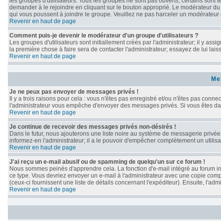
les groupes d'utilisateurs. Tous les groupes ne sont pas
ouverts
; certains sont
f
demander à le rejoindre en cliquant sur le bouton approprié. Le modérateur du
qui vous poussent à joindre le groupe. Veuillez ne pas harceler un modérateur 
Revenir en haut de page
Comment puis-je devenir le modérateur d'un groupe d'utilisateurs ?
Les groupes d'utilisateurs sont initiallement créés par l'administrateur; il y as
la première chose à faire sera de contacter l'administrateur; essayez de lui lai
Revenir en haut de page
Me
Je ne peux pas envoyer de messages privés !
Il y a trois raisons pour cela : vous n'êtes pas enregistré et/ou n'êtes pas conne
l'administrateur vous empêche d'envoyer des messages privés. Si vous êtes dans
Revenir en haut de page
Je continue de recevoir des messages privés non-désirés !
Dans le futur, nous ajouterons une liste noire au système de messagerie privé
informez-en l'administrateur; il a le pouvoir d'empêcher complètement un utili
Revenir en haut de page
J'ai reçu un e-mail abusif ou de spamming de quelqu'un sur ce forum !
Nous sommes peinés d'apprendre cela. La fonction d'e-mail intégré au forum in
ce type. Vous devriez envoyer un e-mail à l'administrateur avec une copie compl
(ceux-ci fournissent une liste de détails concernant l'expéditeur). Ensuite, l'a
Revenir en haut de page