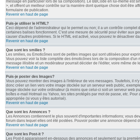
message en particulier lors de sa composition). Le BBCode en lui-même est simil
>, et offrent un meilleur contrôle sur la manière dont quelque chose doit être af
formulaire de publication.
Revenir en haut de page
Puis-je utiliser le HTML?
Ceci dépend de l'administrateur qui le permet ou non; il a un contrôle complet 
certaines balises fonctionnent. C'est une mesure de
sécurité
pour éviter aux gen
causer d'autres problèmes. Si le HTML est activé, vous pouvez le désactiver da
Revenir en haut de page
Que sont les smilies ?
Les smilies, ou Emoticônes sont de petites images qui sont utilisées pour exprimer 
Vous pouvez voir la liste complète des émoticônes lors de la composition d'un 
message illisible et un modérateur pourrait décider de l'éditer, voire même de 
Revenir en haut de page
Puis-je poster des Images?
Vous pouvez montrer des images à l'intérieur de vos messages. Toutefois, il n
donc créer un lien vers votre image stockée sur un serveur web public, exemple
image stockée sur votre ordinateur (à moins que celui-ci soit un serveur web pu
boîtes e-mail Hotmail ou Yahoo, les sites protégés par mot de passe, etc. Pour 
appropriée (si vous y êtes autorisé).
Revenir en haut de page
Que sont les Annonces ?
Les Annonces contiennent le plus souvent d'importantes informations; vous de
forum dans lequel elles ont été postées. Pouvoir poster une annonce dépend des
Revenir en haut de page
Que sont les Post-it ?
Les Post-it apparaissent en-dessous des annonces et seulement sur la première