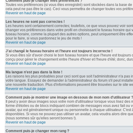
Comment puis-je changer mes préférences ?
Toutes vos préférences (si vous êtes enregistré) sont stockées dans la base de 
cela peut ne pas être le cas). Ceci vous permettra de changer toutes vos préfé
Revenir en haut de page
Les heures ne sont pas correctes !
Les heures sont certainement correctes; toutefois, ce que vous pouvez voir sont 
changer vos préférences dans votre profil en choisissant le fuseau horaire qui 
fuseau horaire, comme la plupart des autres options, peut uniquement être effect
pour le faire, si vous pardonnez le jeu de mots !
Revenir en haut de page
J'ai changé le fuseau horaire et l'heure est toujours incorrecte !
Si vous êtes sûr d'avoir choisi le bon fuseau horaire et que l'heure est toujours 
conçu pour gérer le changement entre l'heure d'hiver et l'heure d'été; donc, dura
Revenir en haut de page
Ma langue n'est pas dans la liste !
Les raisons les plus probables pour ceci sont que soit l'administrateur n'a pas 
votre langue. Essayez de demander à l'administrateur du forum s'il peut installe
une nouvelle traduction. Plus d'informations peuvent être trouvées sur le site 
Revenir en haut de page
Comment puis-je montrer une image en dessous de mon nom d'utilisateur 
Il peut y avoir deux images sous votre nom d'utilisateur lorsque vous lisez de
forme d'étoiles ou de blocs indiquant combien de messages vous avez fait ou v
avatar, qui est généralement unique ou personnelle à chaque utilisateur. C'est à 
disponibles. Si vous ne pouvez pas utiliser un avatar, cela voudra alors dire qu
(nous sommes sûr qu'elles seront bonnes !).
Revenir en haut de page
Comment puis-je changer mon rang ?