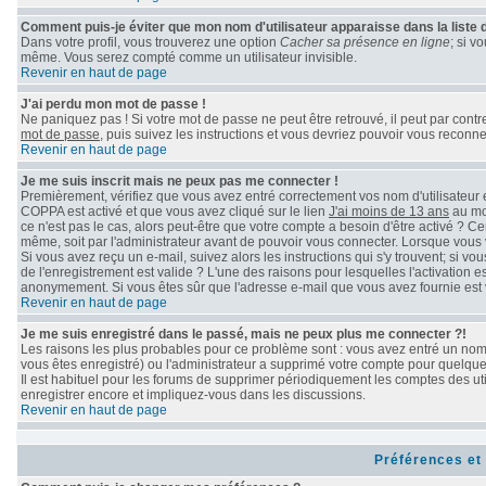
Comment puis-je éviter que mon nom d'utilisateur apparaisse dans la liste de
Dans votre profil, vous trouverez une option
Cacher sa présence en ligne
; si v
même. Vous serez compté comme un utilisateur invisible.
Revenir en haut de page
J'ai perdu mon mot de passe !
Ne paniquez pas ! Si votre mot de passe ne peut être retrouvé, il peut par contre 
mot de passe
, puis suivez les instructions et vous devriez pouvoir vous reconn
Revenir en haut de page
Je me suis inscrit mais ne peux pas me connecter !
Premièrement, vérifiez que vous avez entré correctement vos nom d'utilisateur et 
COPPA est activé et que vous avez cliqué sur le lien
J'ai moins de 13 ans
au mom
ce n'est pas le cas, alors peut-être que votre compte a besoin d'être activé ? C
même, soit par l'administrateur avant de pouvoir vous connecter. Lorsque vous 
Si vous avez reçu un e-mail, suivez alors les instructions qui s'y trouvent; si v
de l'enregistrement est valide ? L'une des raisons pour lesquelles l'activation e
anonymement. Si vous êtes sûr que l'adresse e-mail que vous avez fournie est v
Revenir en haut de page
Je me suis enregistré dans le passé, mais ne peux plus me connecter ?!
Les raisons les plus probables pour ce problème sont : vous avez entré un nom d
vous êtes enregistré) ou l'administrateur a supprimé votre compte pour quelque 
Il est habituel pour les forums de supprimer périodiquement les comptes des uti
enregistrer encore et impliquez-vous dans les discussions.
Revenir en haut de page
Préférences et