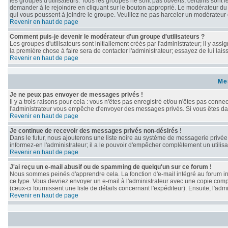
les groupes d'utilisateurs. Tous les groupes ne sont pas
ouverts
; certains sont
f
demander à le rejoindre en cliquant sur le bouton approprié. Le modérateur du
qui vous poussent à joindre le groupe. Veuillez ne pas harceler un modérateur 
Revenir en haut de page
Comment puis-je devenir le modérateur d'un groupe d'utilisateurs ?
Les groupes d'utilisateurs sont initiallement créés par l'administrateur; il y as
la première chose à faire sera de contacter l'administrateur; essayez de lui lai
Revenir en haut de page
Me
Je ne peux pas envoyer de messages privés !
Il y a trois raisons pour cela : vous n'êtes pas enregistré et/ou n'êtes pas conne
l'administrateur vous empêche d'envoyer des messages privés. Si vous êtes dans
Revenir en haut de page
Je continue de recevoir des messages privés non-désirés !
Dans le futur, nous ajouterons une liste noire au système de messagerie privé
informez-en l'administrateur; il a le pouvoir d'empêcher complètement un utili
Revenir en haut de page
J'ai reçu un e-mail abusif ou de spamming de quelqu'un sur ce forum !
Nous sommes peinés d'apprendre cela. La fonction d'e-mail intégré au forum in
ce type. Vous devriez envoyer un e-mail à l'administrateur avec une copie compl
(ceux-ci fournissent une liste de détails concernant l'expéditeur). Ensuite, l'a
Revenir en haut de page