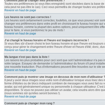
Comment puis-je changer mes préférences ?
Toutes vos préférences (si vous êtes enregistré) sont stockées dans la base de 
cela peut ne pas être le cas). Ceci vous permettra de changer toutes vos préfé
Revenir en haut de page
Les heures ne sont pas correctes !
Les heures sont certainement correctes; toutefois, ce que vous pouvez voir sont 
changer vos préférences dans votre profil en choisissant le fuseau horaire qui 
fuseau horaire, comme la plupart des autres options, peut uniquement être effect
pour le faire, si vous pardonnez le jeu de mots !
Revenir en haut de page
J'ai changé le fuseau horaire et l'heure est toujours incorrecte !
Si vous êtes sûr d'avoir choisi le bon fuseau horaire et que l'heure est toujours 
conçu pour gérer le changement entre l'heure d'hiver et l'heure d'été; donc, dura
Revenir en haut de page
Ma langue n'est pas dans la liste !
Les raisons les plus probables pour ceci sont que soit l'administrateur n'a pas 
votre langue. Essayez de demander à l'administrateur du forum s'il peut installe
une nouvelle traduction. Plus d'informations peuvent être trouvées sur le site 
Revenir en haut de page
Comment puis-je montrer une image en dessous de mon nom d'utilisateur 
Il peut y avoir deux images sous votre nom d'utilisateur lorsque vous lisez de
forme d'étoiles ou de blocs indiquant combien de messages vous avez fait ou v
avatar, qui est généralement unique ou personnelle à chaque utilisateur. C'est à 
disponibles. Si vous ne pouvez pas utiliser un avatar, cela voudra alors dire qu
(nous sommes sûr qu'elles seront bonnes !).
Revenir en haut de page
Comment puis-je changer mon rang ?