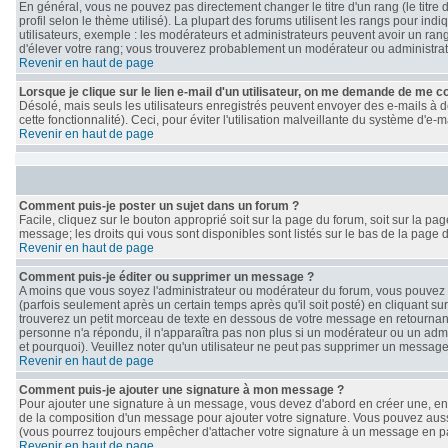
En général, vous ne pouvez pas directement changer le titre d'un rang (le titre 
profil selon le thème utilisé). La plupart des forums utilisent les rangs pour i
utilisateurs, exemple : les modérateurs et administrateurs peuvent avoir un rang
d'élever votre rang; vous trouverez probablement un modérateur ou administra
Revenir en haut de page
Lorsque je clique sur le lien e-mail d'un utilisateur, on me demande de me c
Désolé, mais seuls les utilisateurs enregistrés peuvent envoyer des e-mails à de
cette fonctionnalité). Ceci, pour éviter l'utilisation malveillante du système d'e
Revenir en haut de page
Comment puis-je poster un sujet dans un forum ?
Facile, cliquez sur le bouton approprié soit sur la page du forum, soit sur la p
message; les droits qui vous sont disponibles sont listés sur le bas de la page d
Revenir en haut de page
Comment puis-je éditer ou supprimer un message ?
A moins que vous soyez l'administrateur ou modérateur du forum, vous pouve
(parfois seulement après un certain temps après qu'il soit posté) en cliquant su
trouverez un petit morceau de texte en dessous de votre message en retournant le
personne n'a répondu, il n'apparaîtra pas non plus si un modérateur ou un admin
et pourquoi). Veuillez noter qu'un utilisateur ne peut pas supprimer un messag
Revenir en haut de page
Comment puis-je ajouter une signature à mon message ?
Pour ajouter une signature à un message, vous devez d'abord en créer une, en a
de la composition d'un message pour ajouter votre signature. Vous pouvez auss
(vous pourrez toujours empêcher d'attacher votre signature à un message en par
Revenir en haut de page