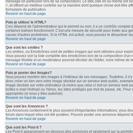
message en particulier lors de sa composition). Le BBCode en lui-même est simil
>, et offrent un meilleur contrôle sur la manière dont quelque chose doit être af
formulaire de publication.
Revenir en haut de page
Puis-je utiliser le HTML?
Ceci dépend de l'administrateur qui le permet ou non; il a un contrôle complet 
certaines balises fonctionnent. C'est une mesure de
sécurité
pour éviter aux gen
causer d'autres problèmes. Si le HTML est activé, vous pouvez le désactiver da
Revenir en haut de page
Que sont les smilies ?
Les smilies, ou Emoticônes sont de petites images qui sont utilisées pour exprimer 
Vous pouvez voir la liste complète des émoticônes lors de la composition d'un 
message illisible et un modérateur pourrait décider de l'éditer, voire même de 
Revenir en haut de page
Puis-je poster des Images?
Vous pouvez montrer des images à l'intérieur de vos messages. Toutefois, il n
donc créer un lien vers votre image stockée sur un serveur web public, exemple
image stockée sur votre ordinateur (à moins que celui-ci soit un serveur web pu
boîtes e-mail Hotmail ou Yahoo, les sites protégés par mot de passe, etc. Pour 
appropriée (si vous y êtes autorisé).
Revenir en haut de page
Que sont les Annonces ?
Les Annonces contiennent le plus souvent d'importantes informations; vous de
forum dans lequel elles ont été postées. Pouvoir poster une annonce dépend des
Revenir en haut de page
Que sont les Post-it ?
Les Post-it apparaissent en-dessous des annonces et seulement sur la première