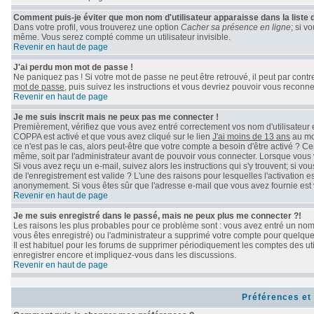
Comment puis-je éviter que mon nom d'utilisateur apparaisse dans la liste de
Dans votre profil, vous trouverez une option
Cacher sa présence en ligne
; si v
même. Vous serez compté comme un utilisateur invisible.
Revenir en haut de page
J'ai perdu mon mot de passe !
Ne paniquez pas ! Si votre mot de passe ne peut être retrouvé, il peut par contre 
mot de passe
, puis suivez les instructions et vous devriez pouvoir vous reconn
Revenir en haut de page
Je me suis inscrit mais ne peux pas me connecter !
Premièrement, vérifiez que vous avez entré correctement vos nom d'utilisateur et 
COPPA est activé et que vous avez cliqué sur le lien
J'ai moins de 13 ans
au mom
ce n'est pas le cas, alors peut-être que votre compte a besoin d'être activé ? C
même, soit par l'administrateur avant de pouvoir vous connecter. Lorsque vous 
Si vous avez reçu un e-mail, suivez alors les instructions qui s'y trouvent; si v
de l'enregistrement est valide ? L'une des raisons pour lesquelles l'activation e
anonymement. Si vous êtes sûr que l'adresse e-mail que vous avez fournie est v
Revenir en haut de page
Je me suis enregistré dans le passé, mais ne peux plus me connecter ?!
Les raisons les plus probables pour ce problème sont : vous avez entré un nom d
vous êtes enregistré) ou l'administrateur a supprimé votre compte pour quelque 
Il est habituel pour les forums de supprimer périodiquement les comptes des uti
enregistrer encore et impliquez-vous dans les discussions.
Revenir en haut de page
Préférences et