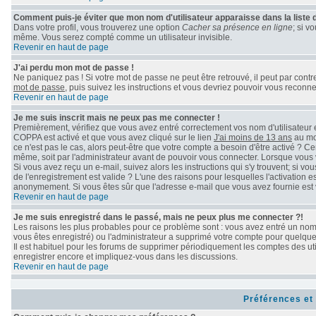
Comment puis-je éviter que mon nom d'utilisateur apparaisse dans la liste de
Dans votre profil, vous trouverez une option
Cacher sa présence en ligne
; si v
même. Vous serez compté comme un utilisateur invisible.
Revenir en haut de page
J'ai perdu mon mot de passe !
Ne paniquez pas ! Si votre mot de passe ne peut être retrouvé, il peut par contre 
mot de passe
, puis suivez les instructions et vous devriez pouvoir vous reconn
Revenir en haut de page
Je me suis inscrit mais ne peux pas me connecter !
Premièrement, vérifiez que vous avez entré correctement vos nom d'utilisateur et 
COPPA est activé et que vous avez cliqué sur le lien
J'ai moins de 13 ans
au mom
ce n'est pas le cas, alors peut-être que votre compte a besoin d'être activé ? C
même, soit par l'administrateur avant de pouvoir vous connecter. Lorsque vous 
Si vous avez reçu un e-mail, suivez alors les instructions qui s'y trouvent; si v
de l'enregistrement est valide ? L'une des raisons pour lesquelles l'activation e
anonymement. Si vous êtes sûr que l'adresse e-mail que vous avez fournie est v
Revenir en haut de page
Je me suis enregistré dans le passé, mais ne peux plus me connecter ?!
Les raisons les plus probables pour ce problème sont : vous avez entré un nom d
vous êtes enregistré) ou l'administrateur a supprimé votre compte pour quelque 
Il est habituel pour les forums de supprimer périodiquement les comptes des uti
enregistrer encore et impliquez-vous dans les discussions.
Revenir en haut de page
Préférences et