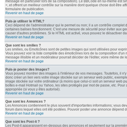
message en particulier lors de sa composition). Le BBCode en lui-même est simil
>, et offrent un meilleur contrôle sur la manière dont quelque chose doit être af
formulaire de publication.
Revenir en haut de page
Puis-je utiliser le HTML?
Ceci dépend de l'administrateur qui le permet ou non; il a un contrôle complet 
certaines balises fonctionnent. C'est une mesure de
sécurité
pour éviter aux gen
causer d'autres problèmes. Si le HTML est activé, vous pouvez le désactiver da
Revenir en haut de page
Que sont les smilies ?
Les smilies, ou Emoticônes sont de petites images qui sont utilisées pour exprimer 
Vous pouvez voir la liste complète des émoticônes lors de la composition d'un 
message illisible et un modérateur pourrait décider de l'éditer, voire même de 
Revenir en haut de page
Puis-je poster des Images?
Vous pouvez montrer des images à l'intérieur de vos messages. Toutefois, il n
donc créer un lien vers votre image stockée sur un serveur web public, exemple
image stockée sur votre ordinateur (à moins que celui-ci soit un serveur web pu
boîtes e-mail Hotmail ou Yahoo, les sites protégés par mot de passe, etc. Pour 
appropriée (si vous y êtes autorisé).
Revenir en haut de page
Que sont les Annonces ?
Les Annonces contiennent le plus souvent d'importantes informations; vous de
forum dans lequel elles ont été postées. Pouvoir poster une annonce dépend des
Revenir en haut de page
Que sont les Post-it ?
Les Post-it apparaissent en-dessous des annonces et seulement sur la première