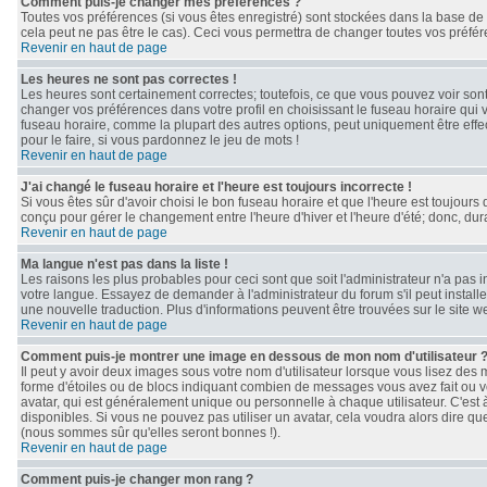
Comment puis-je changer mes préférences ?
Toutes vos préférences (si vous êtes enregistré) sont stockées dans la base de 
cela peut ne pas être le cas). Ceci vous permettra de changer toutes vos préfé
Revenir en haut de page
Les heures ne sont pas correctes !
Les heures sont certainement correctes; toutefois, ce que vous pouvez voir sont 
changer vos préférences dans votre profil en choisissant le fuseau horaire qui 
fuseau horaire, comme la plupart des autres options, peut uniquement être effect
pour le faire, si vous pardonnez le jeu de mots !
Revenir en haut de page
J'ai changé le fuseau horaire et l'heure est toujours incorrecte !
Si vous êtes sûr d'avoir choisi le bon fuseau horaire et que l'heure est toujours 
conçu pour gérer le changement entre l'heure d'hiver et l'heure d'été; donc, dura
Revenir en haut de page
Ma langue n'est pas dans la liste !
Les raisons les plus probables pour ceci sont que soit l'administrateur n'a pas 
votre langue. Essayez de demander à l'administrateur du forum s'il peut installe
une nouvelle traduction. Plus d'informations peuvent être trouvées sur le site 
Revenir en haut de page
Comment puis-je montrer une image en dessous de mon nom d'utilisateur 
Il peut y avoir deux images sous votre nom d'utilisateur lorsque vous lisez de
forme d'étoiles ou de blocs indiquant combien de messages vous avez fait ou v
avatar, qui est généralement unique ou personnelle à chaque utilisateur. C'est à 
disponibles. Si vous ne pouvez pas utiliser un avatar, cela voudra alors dire qu
(nous sommes sûr qu'elles seront bonnes !).
Revenir en haut de page
Comment puis-je changer mon rang ?