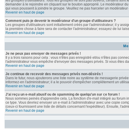
les groupes d'utilisateurs. Tous les groupes ne sont pas
ouverts
; certains sont
f
demander à le rejoindre en cliquant sur le bouton approprié. Le modérateur du
qui vous poussent à joindre le groupe. Veuillez ne pas harceler un modérateur 
Revenir en haut de page
Comment puis-je devenir le modérateur d'un groupe d'utilisateurs ?
Les groupes d'utilisateurs sont initiallement créés par l'administrateur; il y as
la première chose à faire sera de contacter l'administrateur; essayez de lui lai
Revenir en haut de page
Me
Je ne peux pas envoyer de messages privés !
Il y a trois raisons pour cela : vous n'êtes pas enregistré et/ou n'êtes pas conne
l'administrateur vous empêche d'envoyer des messages privés. Si vous êtes dans
Revenir en haut de page
Je continue de recevoir des messages privés non-désirés !
Dans le futur, nous ajouterons une liste noire au système de messagerie privé
informez-en l'administrateur; il a le pouvoir d'empêcher complètement un utili
Revenir en haut de page
J'ai reçu un e-mail abusif ou de spamming de quelqu'un sur ce forum !
Nous sommes peinés d'apprendre cela. La fonction d'e-mail intégré au forum in
ce type. Vous devriez envoyer un e-mail à l'administrateur avec une copie compl
(ceux-ci fournissent une liste de détails concernant l'expéditeur). Ensuite, l'a
Revenir en haut de page