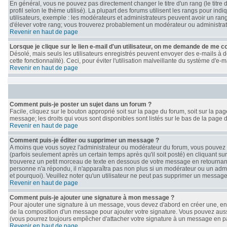
En général, vous ne pouvez pas directement changer le titre d'un rang (le titre 
profil selon le thème utilisé). La plupart des forums utilisent les rangs pour i
utilisateurs, exemple : les modérateurs et administrateurs peuvent avoir un rang
d'élever votre rang; vous trouverez probablement un modérateur ou administra
Revenir en haut de page
Lorsque je clique sur le lien e-mail d'un utilisateur, on me demande de me c
Désolé, mais seuls les utilisateurs enregistrés peuvent envoyer des e-mails à de
cette fonctionnalité). Ceci, pour éviter l'utilisation malveillante du système d'e
Revenir en haut de page
Comment puis-je poster un sujet dans un forum ?
Facile, cliquez sur le bouton approprié soit sur la page du forum, soit sur la p
message; les droits qui vous sont disponibles sont listés sur le bas de la page d
Revenir en haut de page
Comment puis-je éditer ou supprimer un message ?
A moins que vous soyez l'administrateur ou modérateur du forum, vous pouve
(parfois seulement après un certain temps après qu'il soit posté) en cliquant su
trouverez un petit morceau de texte en dessous de votre message en retournant le
personne n'a répondu, il n'apparaîtra pas non plus si un modérateur ou un admin
et pourquoi). Veuillez noter qu'un utilisateur ne peut pas supprimer un messag
Revenir en haut de page
Comment puis-je ajouter une signature à mon message ?
Pour ajouter une signature à un message, vous devez d'abord en créer une, en a
de la composition d'un message pour ajouter votre signature. Vous pouvez auss
(vous pourrez toujours empêcher d'attacher votre signature à un message en par
Revenir en haut de page