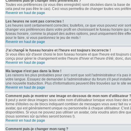
Comment puis-je changer mes préférences ?
Toutes vos préférences (si vous êtes enregistré) sont stockées dans la base de 
cela peut ne pas être le cas). Ceci vous permettra de changer toutes vos préfé
Revenir en haut de page
Les heures ne sont pas correctes !
Les heures sont certainement correctes; toutefois, ce que vous pouvez voir sont 
changer vos préférences dans votre profil en choisissant le fuseau horaire qui 
fuseau horaire, comme la plupart des autres options, peut uniquement être effect
pour le faire, si vous pardonnez le jeu de mots !
Revenir en haut de page
J'ai changé le fuseau horaire et l'heure est toujours incorrecte !
Si vous êtes sûr d'avoir choisi le bon fuseau horaire et que l'heure est toujours 
conçu pour gérer le changement entre l'heure d'hiver et l'heure d'été; donc, dura
Revenir en haut de page
Ma langue n'est pas dans la liste !
Les raisons les plus probables pour ceci sont que soit l'administrateur n'a pas 
votre langue. Essayez de demander à l'administrateur du forum s'il peut installe
une nouvelle traduction. Plus d'informations peuvent être trouvées sur le site 
Revenir en haut de page
Comment puis-je montrer une image en dessous de mon nom d'utilisateur 
Il peut y avoir deux images sous votre nom d'utilisateur lorsque vous lisez de
forme d'étoiles ou de blocs indiquant combien de messages vous avez fait ou v
avatar, qui est généralement unique ou personnelle à chaque utilisateur. C'est à 
disponibles. Si vous ne pouvez pas utiliser un avatar, cela voudra alors dire qu
(nous sommes sûr qu'elles seront bonnes !).
Revenir en haut de page
Comment puis-je changer mon rang ?