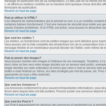
message en particulier lors de sa composition). Le BBCode en lui-même est simil
>, et offrent un meilleur contrôle sur la manière dont quelque chose doit être af
formulaire de publication.
Revenir en haut de page
Puis-je utiliser le HTML?
Ceci dépend de l'administrateur qui le permet ou non; il a un contrôle complet 
certaines balises fonctionnent. C'est une mesure de
sécurité
pour éviter aux gen
causer d'autres problèmes. Si le HTML est activé, vous pouvez le désactiver da
Revenir en haut de page
Que sont les smilies ?
Les smilies, ou Emoticônes sont de petites images qui sont utilisées pour exprimer 
Vous pouvez voir la liste complète des émoticônes lors de la composition d'un 
message illisible et un modérateur pourrait décider de l'éditer, voire même de 
Revenir en haut de page
Puis-je poster des Images?
Vous pouvez montrer des images à l'intérieur de vos messages. Toutefois, il n
donc créer un lien vers votre image stockée sur un serveur web public, exemple
image stockée sur votre ordinateur (à moins que celui-ci soit un serveur web pu
boîtes e-mail Hotmail ou Yahoo, les sites protégés par mot de passe, etc. Pour 
appropriée (si vous y êtes autorisé).
Revenir en haut de page
Que sont les Annonces ?
Les Annonces contiennent le plus souvent d'importantes informations; vous de
forum dans lequel elles ont été postées. Pouvoir poster une annonce dépend des
Revenir en haut de page
Que sont les Post-it ?
Les Post-it apparaissent en-dessous des annonces et seulement sur la première