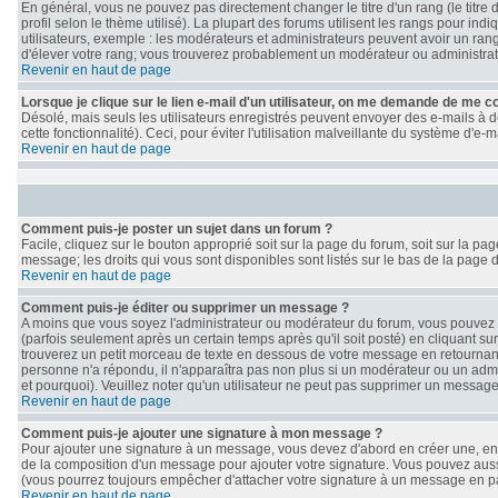
En général, vous ne pouvez pas directement changer le titre d'un rang (le titre 
profil selon le thème utilisé). La plupart des forums utilisent les rangs pour i
utilisateurs, exemple : les modérateurs et administrateurs peuvent avoir un rang
d'élever votre rang; vous trouverez probablement un modérateur ou administra
Revenir en haut de page
Lorsque je clique sur le lien e-mail d'un utilisateur, on me demande de me c
Désolé, mais seuls les utilisateurs enregistrés peuvent envoyer des e-mails à de
cette fonctionnalité). Ceci, pour éviter l'utilisation malveillante du système d'e
Revenir en haut de page
Comment puis-je poster un sujet dans un forum ?
Facile, cliquez sur le bouton approprié soit sur la page du forum, soit sur la p
message; les droits qui vous sont disponibles sont listés sur le bas de la page d
Revenir en haut de page
Comment puis-je éditer ou supprimer un message ?
A moins que vous soyez l'administrateur ou modérateur du forum, vous pouve
(parfois seulement après un certain temps après qu'il soit posté) en cliquant su
trouverez un petit morceau de texte en dessous de votre message en retournant le
personne n'a répondu, il n'apparaîtra pas non plus si un modérateur ou un admin
et pourquoi). Veuillez noter qu'un utilisateur ne peut pas supprimer un messag
Revenir en haut de page
Comment puis-je ajouter une signature à mon message ?
Pour ajouter une signature à un message, vous devez d'abord en créer une, en a
de la composition d'un message pour ajouter votre signature. Vous pouvez auss
(vous pourrez toujours empêcher d'attacher votre signature à un message en par
Revenir en haut de page