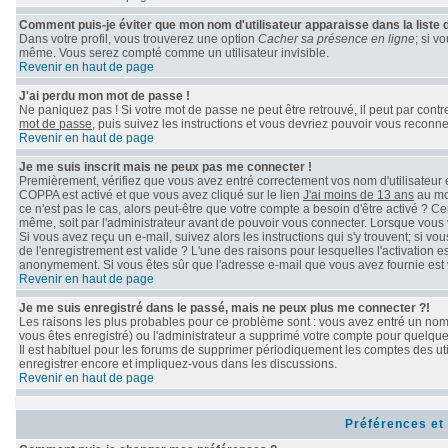
Comment puis-je éviter que mon nom d'utilisateur apparaisse dans la liste de
Dans votre profil, vous trouverez une option
Cacher sa présence en ligne
; si v
même. Vous serez compté comme un utilisateur invisible.
Revenir en haut de page
J'ai perdu mon mot de passe !
Ne paniquez pas ! Si votre mot de passe ne peut être retrouvé, il peut par contre 
mot de passe
, puis suivez les instructions et vous devriez pouvoir vous reconn
Revenir en haut de page
Je me suis inscrit mais ne peux pas me connecter !
Premièrement, vérifiez que vous avez entré correctement vos nom d'utilisateur et 
COPPA est activé et que vous avez cliqué sur le lien
J'ai moins de 13 ans
au mom
ce n'est pas le cas, alors peut-être que votre compte a besoin d'être activé ? C
même, soit par l'administrateur avant de pouvoir vous connecter. Lorsque vous 
Si vous avez reçu un e-mail, suivez alors les instructions qui s'y trouvent; si v
de l'enregistrement est valide ? L'une des raisons pour lesquelles l'activation e
anonymement. Si vous êtes sûr que l'adresse e-mail que vous avez fournie est v
Revenir en haut de page
Je me suis enregistré dans le passé, mais ne peux plus me connecter ?!
Les raisons les plus probables pour ce problème sont : vous avez entré un nom d
vous êtes enregistré) ou l'administrateur a supprimé votre compte pour quelque 
Il est habituel pour les forums de supprimer périodiquement les comptes des uti
enregistrer encore et impliquez-vous dans les discussions.
Revenir en haut de page
Préférences et