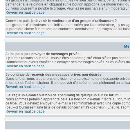
les groupes d'utilisateurs. Tous les groupes ne sont pas
ouverts
; certains sont
f
demander à le rejoindre en cliquant sur le bouton approprié. Le modérateur du
qui vous poussent à joindre le groupe. Veuillez ne pas harceler un modérateur 
Revenir en haut de page
Comment puis-je devenir le modérateur d'un groupe d'utilisateurs ?
Les groupes d'utilisateurs sont initiallement créés par l'administrateur; il y as
la première chose à faire sera de contacter l'administrateur; essayez de lui lai
Revenir en haut de page
Me
Je ne peux pas envoyer de messages privés !
Il y a trois raisons pour cela : vous n'êtes pas enregistré et/ou n'êtes pas conne
l'administrateur vous empêche d'envoyer des messages privés. Si vous êtes dans
Revenir en haut de page
Je continue de recevoir des messages privés non-désirés !
Dans le futur, nous ajouterons une liste noire au système de messagerie privé
informez-en l'administrateur; il a le pouvoir d'empêcher complètement un utili
Revenir en haut de page
J'ai reçu un e-mail abusif ou de spamming de quelqu'un sur ce forum !
Nous sommes peinés d'apprendre cela. La fonction d'e-mail intégré au forum in
ce type. Vous devriez envoyer un e-mail à l'administrateur avec une copie compl
(ceux-ci fournissent une liste de détails concernant l'expéditeur). Ensuite, l'a
Revenir en haut de page