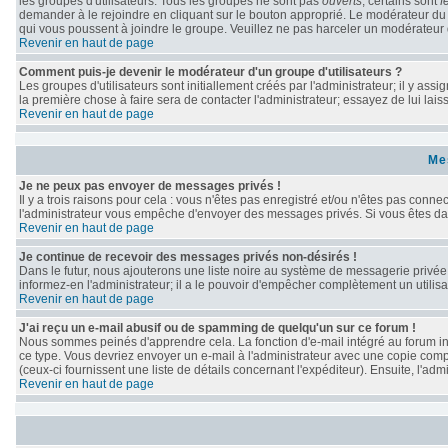
les groupes d'utilisateurs. Tous les groupes ne sont pas
ouverts
; certains sont
f
demander à le rejoindre en cliquant sur le bouton approprié. Le modérateur du
qui vous poussent à joindre le groupe. Veuillez ne pas harceler un modérateur 
Revenir en haut de page
Comment puis-je devenir le modérateur d'un groupe d'utilisateurs ?
Les groupes d'utilisateurs sont initiallement créés par l'administrateur; il y as
la première chose à faire sera de contacter l'administrateur; essayez de lui lai
Revenir en haut de page
Me
Je ne peux pas envoyer de messages privés !
Il y a trois raisons pour cela : vous n'êtes pas enregistré et/ou n'êtes pas conne
l'administrateur vous empêche d'envoyer des messages privés. Si vous êtes dans
Revenir en haut de page
Je continue de recevoir des messages privés non-désirés !
Dans le futur, nous ajouterons une liste noire au système de messagerie privé
informez-en l'administrateur; il a le pouvoir d'empêcher complètement un utili
Revenir en haut de page
J'ai reçu un e-mail abusif ou de spamming de quelqu'un sur ce forum !
Nous sommes peinés d'apprendre cela. La fonction d'e-mail intégré au forum in
ce type. Vous devriez envoyer un e-mail à l'administrateur avec une copie compl
(ceux-ci fournissent une liste de détails concernant l'expéditeur). Ensuite, l'a
Revenir en haut de page