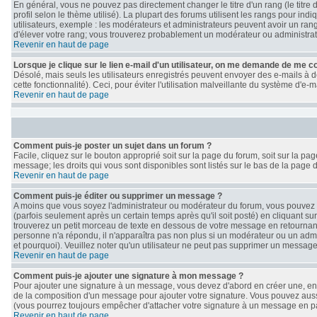
En général, vous ne pouvez pas directement changer le titre d'un rang (le titre 
profil selon le thème utilisé). La plupart des forums utilisent les rangs pour i
utilisateurs, exemple : les modérateurs et administrateurs peuvent avoir un rang
d'élever votre rang; vous trouverez probablement un modérateur ou administra
Revenir en haut de page
Lorsque je clique sur le lien e-mail d'un utilisateur, on me demande de me c
Désolé, mais seuls les utilisateurs enregistrés peuvent envoyer des e-mails à de
cette fonctionnalité). Ceci, pour éviter l'utilisation malveillante du système d'e
Revenir en haut de page
Comment puis-je poster un sujet dans un forum ?
Facile, cliquez sur le bouton approprié soit sur la page du forum, soit sur la p
message; les droits qui vous sont disponibles sont listés sur le bas de la page d
Revenir en haut de page
Comment puis-je éditer ou supprimer un message ?
A moins que vous soyez l'administrateur ou modérateur du forum, vous pouve
(parfois seulement après un certain temps après qu'il soit posté) en cliquant su
trouverez un petit morceau de texte en dessous de votre message en retournant le
personne n'a répondu, il n'apparaîtra pas non plus si un modérateur ou un admin
et pourquoi). Veuillez noter qu'un utilisateur ne peut pas supprimer un messag
Revenir en haut de page
Comment puis-je ajouter une signature à mon message ?
Pour ajouter une signature à un message, vous devez d'abord en créer une, en a
de la composition d'un message pour ajouter votre signature. Vous pouvez auss
(vous pourrez toujours empêcher d'attacher votre signature à un message en par
Revenir en haut de page