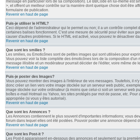
message en particulier lors de sa composition). Le BBCode en lui-même est simil
>, et offrent un meilleur contrôle sur la manière dont quelque chose doit être af
formulaire de publication.
Revenir en haut de page
Puis-je utiliser le HTML?
Ceci dépend de l'administrateur qui le permet ou non; il a un contrôle complet 
certaines balises fonctionnent. C'est une mesure de
sécurité
pour éviter aux gen
causer d'autres problèmes. Si le HTML est activé, vous pouvez le désactiver da
Revenir en haut de page
Que sont les smilies ?
Les smilies, ou Emoticônes sont de petites images qui sont utilisées pour exprimer 
Vous pouvez voir la liste complète des émoticônes lors de la composition d'un 
message illisible et un modérateur pourrait décider de l'éditer, voire même de 
Revenir en haut de page
Puis-je poster des Images?
Vous pouvez montrer des images à l'intérieur de vos messages. Toutefois, il n
donc créer un lien vers votre image stockée sur un serveur web public, exemple
image stockée sur votre ordinateur (à moins que celui-ci soit un serveur web pu
boîtes e-mail Hotmail ou Yahoo, les sites protégés par mot de passe, etc. Pour 
appropriée (si vous y êtes autorisé).
Revenir en haut de page
Que sont les Annonces ?
Les Annonces contiennent le plus souvent d'importantes informations; vous de
forum dans lequel elles ont été postées. Pouvoir poster une annonce dépend des
Revenir en haut de page
Que sont les Post-it ?
Les Post-it apparaissent en-dessous des annonces et seulement sur la première