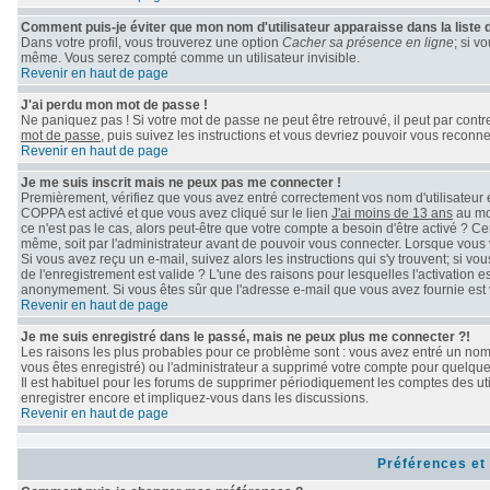
Comment puis-je éviter que mon nom d'utilisateur apparaisse dans la liste de
Dans votre profil, vous trouverez une option
Cacher sa présence en ligne
; si v
même. Vous serez compté comme un utilisateur invisible.
Revenir en haut de page
J'ai perdu mon mot de passe !
Ne paniquez pas ! Si votre mot de passe ne peut être retrouvé, il peut par contre 
mot de passe
, puis suivez les instructions et vous devriez pouvoir vous reconn
Revenir en haut de page
Je me suis inscrit mais ne peux pas me connecter !
Premièrement, vérifiez que vous avez entré correctement vos nom d'utilisateur et 
COPPA est activé et que vous avez cliqué sur le lien
J'ai moins de 13 ans
au mom
ce n'est pas le cas, alors peut-être que votre compte a besoin d'être activé ? C
même, soit par l'administrateur avant de pouvoir vous connecter. Lorsque vous 
Si vous avez reçu un e-mail, suivez alors les instructions qui s'y trouvent; si v
de l'enregistrement est valide ? L'une des raisons pour lesquelles l'activation e
anonymement. Si vous êtes sûr que l'adresse e-mail que vous avez fournie est v
Revenir en haut de page
Je me suis enregistré dans le passé, mais ne peux plus me connecter ?!
Les raisons les plus probables pour ce problème sont : vous avez entré un nom d
vous êtes enregistré) ou l'administrateur a supprimé votre compte pour quelque 
Il est habituel pour les forums de supprimer périodiquement les comptes des uti
enregistrer encore et impliquez-vous dans les discussions.
Revenir en haut de page
Préférences et