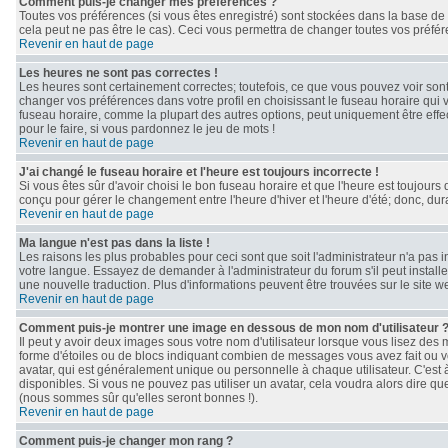
Comment puis-je changer mes préférences ?
Toutes vos préférences (si vous êtes enregistré) sont stockées dans la base de 
cela peut ne pas être le cas). Ceci vous permettra de changer toutes vos préfé
Revenir en haut de page
Les heures ne sont pas correctes !
Les heures sont certainement correctes; toutefois, ce que vous pouvez voir sont 
changer vos préférences dans votre profil en choisissant le fuseau horaire qui 
fuseau horaire, comme la plupart des autres options, peut uniquement être effect
pour le faire, si vous pardonnez le jeu de mots !
Revenir en haut de page
J'ai changé le fuseau horaire et l'heure est toujours incorrecte !
Si vous êtes sûr d'avoir choisi le bon fuseau horaire et que l'heure est toujours 
conçu pour gérer le changement entre l'heure d'hiver et l'heure d'été; donc, dura
Revenir en haut de page
Ma langue n'est pas dans la liste !
Les raisons les plus probables pour ceci sont que soit l'administrateur n'a pas 
votre langue. Essayez de demander à l'administrateur du forum s'il peut installe
une nouvelle traduction. Plus d'informations peuvent être trouvées sur le site 
Revenir en haut de page
Comment puis-je montrer une image en dessous de mon nom d'utilisateur 
Il peut y avoir deux images sous votre nom d'utilisateur lorsque vous lisez de
forme d'étoiles ou de blocs indiquant combien de messages vous avez fait ou v
avatar, qui est généralement unique ou personnelle à chaque utilisateur. C'est à 
disponibles. Si vous ne pouvez pas utiliser un avatar, cela voudra alors dire qu
(nous sommes sûr qu'elles seront bonnes !).
Revenir en haut de page
Comment puis-je changer mon rang ?